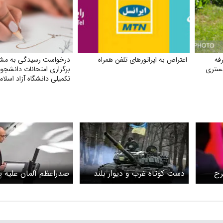
فه
اعتراض به اپراتورهای تلفن همراه
درخواست رسیدگی به مش
گستری
برگزاری امتحانات دانشجو
تکمیلی دانشگاه آزاد اسلا
رح
دست کوتاه غرب و دیوار بلند
صدراعظم آلمان علیه پ
 از
جنگ اوکراین
واکنش نشان داد