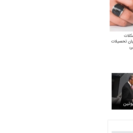
کلات
یان تحصیلات
می
وتین