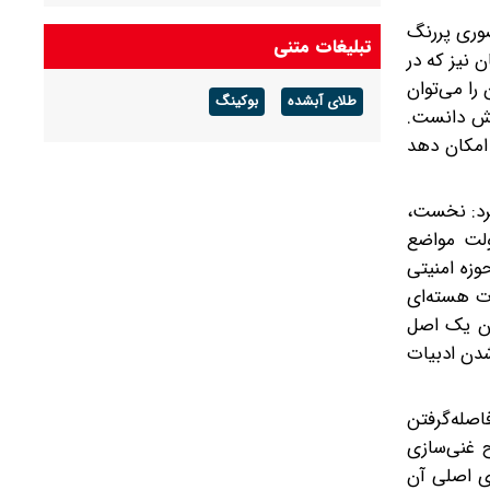
وری پررنگ
تبلیغات متنی
 نیز که در
را می‌توان
طلای آبشده
بوکینگ
نش دانست.
 امکان دهد
کرد: نخست،
ولت مواضع
حوزه امنیتی
ات هسته‌ای
مان یک اصل
دن ادبیات
اصله‌گرفتن
 غنی‌سازی
ای اصلی آن