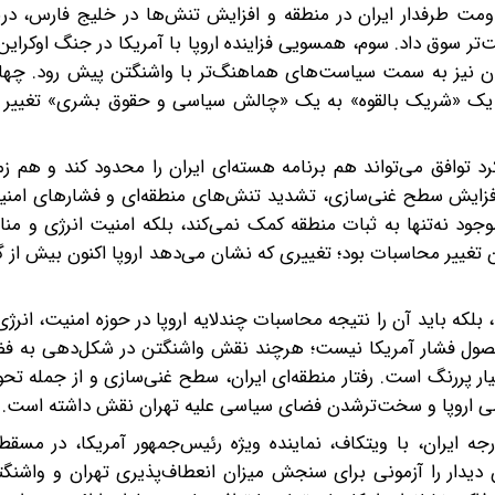
قاومت طرفدار ایران در منطقه‌ و افزایش تنش‌ها در خلیج فارس، د
ر سوق داد. سوم، همسویی فزاینده اروپا با آمریکا در جنگ اوکرای
ایران نیز به سمت سیاست‌های هماهنگ‌تر با واشنگتن پیش رود. چها
ا از یک «شریک بالقوه» به یک «چالش سیاسی و حقوق بشری» تغییر د
کرد توافق می‌تواند هم برنامه هسته‌ای ایران را محدود کند و هم زمی
 افزایش سطح غنی‌سازی، تشدید تنش‌های منطقه‌ای و فشارهای امنی
جود نه‌تنها به ثبات منطقه کمک نمی‌کند، بلکه امنیت انرژی و منا
ین تغییر محاسبات بود؛ تغییری که نشان می‌دهد اروپا اکنون بیش از گ
لکه باید آن را نتیجه محاسبات چندلایه اروپا در حوزه امنیت، انر
 محصول فشار آمریکا نیست؛ هرچند نقش واشنگتن در شکل‌دهی به فض
ر پررنگ است. رفتار منطقه‌ای ایران، سطح غنی‌سازی و از جمله تح
مومی اروپا و سخت‌ترشدن فضای سیاسی علیه تهران نقش داشته است.
 ایران، با ویتکاف، نماینده ویژه رئیس‌جمهور آمریکا، در مسقط 
ین دیدار را آزمونی برای سنجش میزان انعطاف‌پذیری تهران و واشنگ