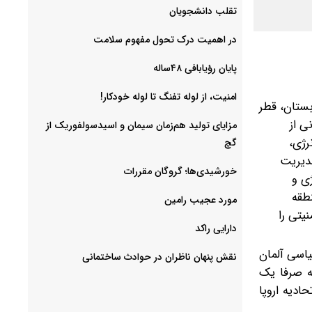
‌تقلب دانشجویان
در اهمیت درک تحول مفهوم سلامت
پایان رؤیابافی ۴۸ساله
امنیت، از لوله تفنگ تا ‌لوله خودکار!
ستان، قطر
ی از
مزایای تولید هم‌زمان سیمان و اسیدسولفوریک از
رژی،
گچ
مدیریت
خورشیدی‌ها؛ گروگان مقررات
ژی و
طقه
مورد عجیب رامین
یتی را
دارایی راکد
یاسی آلمان
نقش پنهان ناظران در حوادث ساختمانی
نه صرفا یک
ادیه اروپا