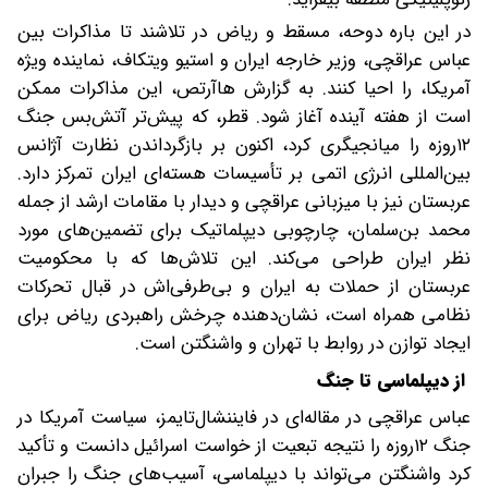
در این باره دوحه، مسقط و ریاض در تلاشند تا مذاکرات بین
عباس عراقچی، وزیر خارجه ایران و استیو ویتکاف، نماینده ویژه
آمریکا، را احیا کنند. به گزارش هاآرتص، این مذاکرات ممکن
است از هفته آینده آغاز شود. قطر، که پیش‌تر آتش‌بس جنگ
۱۲روزه را میانجیگری کرد، اکنون بر بازگرداندن نظارت آژانس
بین‌المللی انرژی اتمی بر تأسیسات هسته‌ای ایران تمرکز دارد.
عربستان نیز با میزبانی عراقچی و دیدار با مقامات ارشد از جمله
محمد بن‌سلمان، چارچوبی دیپلماتیک برای تضمین‌های مورد
نظر ایران طراحی می‌کند. این تلاش‌ها که با محکومیت
عربستان از حملات به ایران و بی‌طرفی‌اش در قبال تحرکات
نظامی همراه است، نشان‌دهنده چرخش راهبردی ریاض برای
ایجاد توازن در روابط با تهران و واشنگتن است.
از دیپلماسی تا جنگ
عباس عراقچی در مقاله‌ای در فایننشال‌تایمز، سیاست آمریکا در
جنگ ۱۲روزه را نتیجه تبعیت از خواست اسرائیل دانست و تأکید
کرد واشنگتن می‌تواند با دیپلماسی، آسیب‌های جنگ را جبران