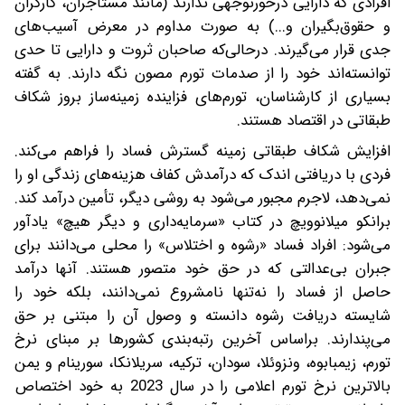
افرادی که دارایی درخورتوجهی ندارند (مانند مستأجران، کارگران
و حقوق‌بگیران و...) به صورت مداوم در معرض آسیب‌های
جدی قرار می‌گیرند. در‌حالی‌که صاحبان ثروت و دارایی تا حدی
توانسته‌اند خود را از صدمات تورم مصون نگه دارند. به گفته
بسیاری از کارشناسان، تورم‌های فزاینده زمینه‌ساز بروز شکاف
طبقاتی در اقتصاد هستند.
افزایش شکاف طبقاتی زمینه گسترش فساد را فراهم می‌کند.
فردی با دریافتی اندک که درآمدش کفاف هزینه‌های زندگی او را
نمی‌دهد، لاجرم مجبور می‌شود به روشی دیگر، تأمین درآمد کند.
برانکو میلانوویچ در کتاب «سرمایه‌داری و دیگر هیچ» یادآور
می‌شود: افراد فساد «رشوه و اختلاس» را محلی می‌دانند برای
جبران بی‌عدالتی که در حق خود متصور هستند. آنها درآمد
حاصل از فساد را نه‌تنها نامشروع نمی‌دانند، بلکه خود را
شایسته دریافت رشوه دانسته و وصول آن را مبتنی بر حق
می‌پندارند. براساس آخرین رتبه‌بندی کشورها بر مبنای نرخ
تورم، زیمبابوه، ونزوئلا، سودان، ترکیه، سریلانکا، سورینام و یمن
بالاترین نرخ تورم اعلامی را در سال 2023 به خود اختصاص