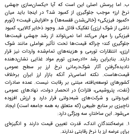
ب. اما پرسش اصلی این است که آیا «یکسان‌سازی جهشی
نرخ ارز» موجب جلوگیری از کمبود شد؟ در اینجا باید میان
«کمبود فیزیکی» (خالی‌شدن قفسه‌ها) و «افزایش قیمت» (تورم
ناشی از شوک ارزی) تفکیک قائل شد. وجود ذخایر کالایی، کمبود
فیزیکی را مهار می‌کند اما نمی‌تواند از رشد جهشی قیمت‌ها
جلوگیری کند؛ چراکه قیمت‌ها تحت تأثیر عواملی مانند شوک
ارزی، انتظارات تورمی و هزینه‌های تمام‌شده واردات نیز قرار
دارند. بنابراین رشد ۱۱۰درصدی تورم مواد غذایی نشان‌دهنده
نادیده‌گرفتنِ آثار شوک‌درمانی نرخ ارز بر سطح عمومی
قیمت‌هاست. نکته اساسی‌تر آنکه بازار ارز ایران برخلاف
کشورهای توسعه‌یافته، مبتنی بر رقابت نیست. عمده صادرات
(نفت، پتروشیمی، فلزات) در انحصار دولت، نهادهای عمومی
غیردولتی و شرکت‌های شبه‌دولتی قرار دارد و ارزش افزوده
ناچیزی بر منابع طبیعی (که متعلق به همه جامعه است) ایجاد
می‌شود. این ساختار، سه ویژگی دارد:
۱. عرضه‌کنندگانِ اندک، قدرت تعیین قیمت دارند و انگیزه‌ای
برای عرضه ارز با نرخ رقابتی ندارند.