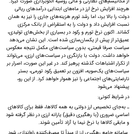
از مکانیسم‌های نظارتی و مالی روسیه الگوبرداری صورت گیرد.
هرچند افزایش نرخ ارز در ماه‌های ابتدایی درآمدهای ریالی
دولت را بالا برد، اما رشد تورم هزینه‌های جاری را نیز به همان
نسبت افزایش داد و دولت را به استقراض از بانک مرکزی
کشاند. اکنون نرخ تورم و رکود در بسیاری از بخش‌های تولیدی،
عمیق‌تر از پیش از یکسان‌سازی شده است. این نشان می‌دهد
سیاست صرفا قیمتی، بدون سیاست‌های مکمل نتیجه معکوس
خواهد داشت. دولت با بازنگری در سیاست‌های ارزی، می‌‌تواند
از تکرار اشتباهات گذشته پرهیز کند. در غیر این صورت، اصرار بر
سیاست‌های یک‌سویه، افزون بر تعمیق رکود تورمی، بستر
نارضایتی‌های اجتماعی را نیز هموار خواهد کرد. از این رو،
پیشنهاد می‌شود
در شرایط کنونی:
ـ به‌جای تخصیص ارز دولتی به همه کالاها، فقط برای کالاهای
اساسیِ ضروری (با رهگیری دقیق) یارانه ارزی در نظر گرفته شود
و مابقی کالاها با نرخ نیما یا آزاد تأمین شوند.
سامانه جامع رهگیری ارز از مبدأ تا مصرف‌کننده راه‌اندازی شود