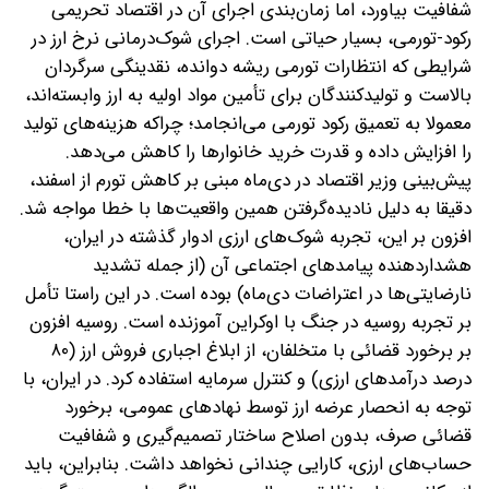
شفافیت بیاورد، اما زمان‌بندی اجرای آن در اقتصاد تحریمی
رکود-تورمی، بسیار حیاتی است. اجرای شوک‌درمانی نرخ ارز در
شرایطی که انتظارات تورمی ریشه دوانده، نقدینگی سرگردان
بالاست و تولیدکنندگان برای تأمین مواد اولیه به ارز وابسته‌اند،
معمولا به تعمیق رکود تورمی می‌انجامد؛ چراکه هزینه‌های تولید
را افزایش داده و قدرت خرید خانوارها را کاهش می‌دهد.
پیش‌بینی وزیر اقتصاد در دی‌ماه مبنی بر کاهش تورم از اسفند،
دقیقا به‌ دلیل نادیده‌گرفتن همین واقعیت‌ها با خطا مواجه شد.
افزون بر این، تجربه شوک‌های ارزی ادوار گذشته در ایران،
هشداردهنده پیامدهای اجتماعی آن (از جمله تشدید
نارضایتی‌ها در اعتراضات دی‌ماه) بوده است. در این راستا تأمل
بر تجربه روسیه در جنگ با اوکراین آموزنده است. روسیه افزون
بر برخورد قضائی با متخلفان، از ابلاغ اجباری فروش ارز (۸۰
درصد درآمدهای ارزی) و کنترل سرمایه استفاده کرد. در ایران، با
توجه به انحصار عرضه ارز توسط نهادهای عمومی، برخورد
قضائی صرف، بدون اصلاح ساختار تصمیم‌گیری و شفافیت
حساب‌های ارزی، کارایی چندانی نخواهد داشت. بنابراین، باید