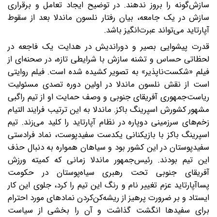
سازش‌گونه را بروز ندهند. در توضیح ایجاد تعامل و برقراری
سازش در یک جامعه، بیان رفتار نلسون ماندلا بعد از سقوط
آپارتاید می‌تواند عبرت‌انگیز باشد.
قدرت پیشوایی بصیر و دوراندیش در هدایت یک فاجعه در
لحظاتی حساس و تشنه سازش با شرایطی تازه، در صحنه‌ای از
فیلم «شکست‌ناپذیر» به تصویر کشیده شده است. فیلم روایتی
است از نقش نلسون ماندلا در اولین دوره تصدی مسئولیت
ریاست‌جمهوری آفریقای جنوبی و وصف حمایت او از تیم راگبی
مشهور کشورش اسپرینگ باکز‌. ماندلا به این ترتیب فرایند التیام
زخم‌های سرزمینی دوپاره در نظام آپارتاید را کلید می‌زند. تیم
اسپرینگ باکز با بازیکنانی یکدست سفیدپوست، نماد فرادستی
سفیدپوستان در این کشور بود و سیاهان همواره به دنبال حذف
این تیم بودند. رئیس‌جمهور ماندلا زمانی که کمیته ورزش
آفریقای جنوبی‌ تحت رهبری سیاه‌پوستان در حکومت
پسا‌آپارتاید عزم تغییر نام و رنگ این تیم را کرد، جلوی این کار
ایستاد و بر ضرورت پرهیز از ریشه‌کن‌کردن نمادهای مورد احترام
برای سفیدها انگشت گذاشت و آن را بخشی از سیاست