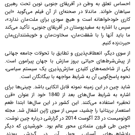
احساس تعلق به وطن در آفریقای جنوبی نوین‌ تحت رهبری
سیاهان خواند. ماندلا در صحنه‌ای از آن فیلم می‌گوید‌ «این
کاری خودخواهانه است و هیچ سودی برای ملت‌مان ندارد»،
سپس با اشاره به سفیدپوستان در آفریقای جنوبی، تأکید می‌کند
ما باید آنها را با شفقت‌مان، سخاوت‌مان و خویشتنداری‌مان
حیرت‌زده کنیم.
از سوی دیگر، انعطاف‌پذیری و تطابق با تحولات جامعه جهانی
از پیش‌شرط‌های حیاتی بروز سازش با جهان پیرامون است.
یکی از شاخصه‌های کلیدی سازش‌پذیری یک سیستم سیاسی،
نحوه پاسخ‌گویی آن به شرایط مواجهه با بیگانگان است.
شاید چین در این زمینه نمونه قابل اتکایی باشد. چینی‌ها برای
اشاره به شرایط سال‌های بعد از 1840 خود از عنوان «قرن
تحقیر» استفاده می‌کنند. این کشور در این سال‌ها ابتدا طعم
استعمار بریتانیا را چشید، سپس از سوی ژاپن اشغال شد. مجله
اکونومیست در 23 آگوست 2014 در گزارشی درباره چین نوشت:
«چین طی قرون متمادی محور عالم بود‌. خورشیدی که دیگر
پادشاهی‌های آسیایی حول آن در گردش بودند.