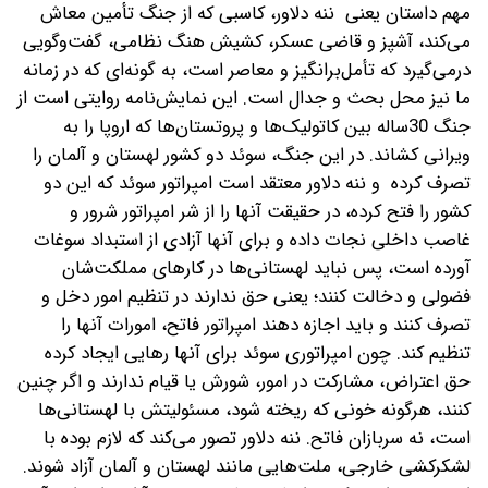
مهم داستان یعنی ننه دلاور، کاسبی که از جنگ تأمین معاش
می‌کند، آشپز و قاضی عسکر، کشیش هنگ نظامی، گفت‌وگویی
در‌می‌گیرد که تأمل‌برانگیز و معاصر است، به گونه‌ای که در زمانه
ما نیز محل بحث و جدال است. این نمایش‌نامه روایتی است از
جنگ 30‌ساله ‌بین کاتولیک‌ها و پروتستان‌ها که اروپا را به
ویرانی کشاند.
در این جنگ، سوئد دو کشور لهستان و آلمان را
تصرف کرده ‌ و ننه دلاور معتقد است امپراتور سوئد که این دو
کشور را فتح کرده، در حقیقت آنها را از شر امپراتور شرور و
غاصب داخلی نجات داده و برای آنها آزادی از استبداد سوغات
آورده است، پس نباید لهستانی‌ها در کارهای مملکت‌شان
فضولی و دخالت کنند؛ یعنی حق ندارند در تنظیم امور دخل و
تصرف کنند و باید اجازه دهند امپراتور فاتح، امورات آنها را
تنظیم کند. چون امپراتوری سوئد برای آنها رهایی ایجاد کرده
حق اعتراض، مشارکت در امور، شورش یا قیام ندارند و اگر چنین
کنند، هرگونه خونی که ریخته شود، مسئولیتش با لهستانی‌ها
است، نه سربازان فاتح. ننه دلاور تصور می‌کند که لازم بوده با
لشکرکشی خارجی، ملت‌هایی مانند لهستان و آلمان آزاد شوند.