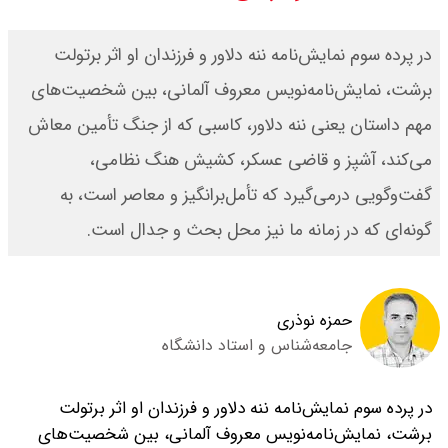
ور شد ؟ / تنگه چه زمانی باز می شود
در پرده سوم نمایش‌نامه ننه دلاور و فرزندان او اثر برتولت
؟
برشت، نمایش‌‌نامه‌نویس معروف آلمانی، بین شخصیت‌های
مهم داستان یعنی ننه دلاور، کاسبی که از جنگ تأمین معاش
بقایی : عراقچی و قالیباف به پاکستان
می‌کند، آشپز و قاضی عسکر، کشیش هنگ نظامی،
می روند
گفت‌وگویی در‌می‌گیرد که تأمل‌برانگیز و معاصر است، به
قیمت سکه امامی امروز دوشنبه ۱۹
گونه‌ای که در زمانه ما نیز محل بحث و جدال است.
مرداد ۱۴۰۵ اعلام شد/ افزایش قیمت
سکه
حمزه نوذری
جامعه‌شناس و استاد دانشگاه
با حکم پزشکیان، محسن رضایی دبیر
شد / تمام دبیران شعام + اینفوگرافی
در پرده سوم نمایش‌نامه ننه دلاور و فرزندان او اثر برتولت
برشت، نمایش‌‌نامه‌نویس معروف آلمانی، بین شخصیت‌های