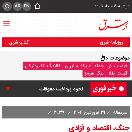
AR
EN
دوشنبه ۱۹ مرداد ۱۴۰۵
روزنامه شرق
کتاب شرق
موضوعات داغ:
زمان دقیق پرداخت مطالبات
قیمت دلار
حمله آمریکا به ایران
کالابرگ الکترونیکی
قیمت طلا
تنگه هرمز
بازنشستگان اعلام شد + جزییات و
نحوه پرداخت معوقات
بقایی : در حال بررسی برخی نکات
سرمقاله
۳۱ فروردین ۱۴۰۴
۲۱:۳۹
درباره بیانیه مشترک با عمان هستیم /
جنگ، اقتصاد و آزادی
چرا آتش جنگ از ۱۷ تیر دوباره شعله