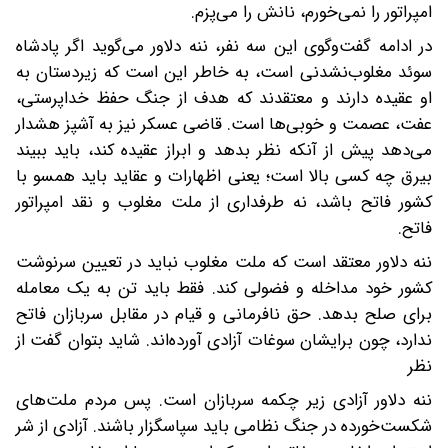
امپراتور را نمی‌خورم، نانش را می‌پزم.
در ادامه گفت‌وگوی این سه نفر، ننه دلاور می‌گوید اگر پادشاه
سوئد مغلوب‌نشدنی است، به خاطر این است که زیر‌دستان به
او عقیده دارند و معتقدند که هدف از جنگ حفظ خداپرستی،
عفت، عصمت و خوبی‌ها است. قاضی عسکر نیز به آشپز هشدار
می‌دهد پیش از آنکه نظر بدهد و ابراز عقیده کند، باید ببیند
بیرق چه کسی بالا است؛ یعنی اظهارات و عقاید باید همسو با
کشور فاتح باشد، نه طرفداری از ملت مغلوب و نقد امپراتور
فاتح.
ننه دلاور معتقد است که ملت مغلوب نباید در تعیین سرنوشت
کشور خود مداخله و فضولی کند. فقط باید تن به یک معامله
برای صلح بدهد. حق نافرمانی و قیام در مقابل سربازان فاتح
ندارد، چون برایشان سوغات آزادی آورده‌اند. شاید بتوان گفت از
نظر
ننه دلاور آزادی زیر چکمه سربازان است. پس مردم ملت‌های
شکست‌خورده در جنگ نظامی باید سپاسگزار باشند. آزادی از شر