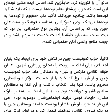
مائو آن را تئوریزه کرد، جایگزین شد. اساس ایده مشی توده‌ای
این است که حزبِ پیشتاز معلم توده‌ها نیست بلکه باید شاگرد
توده‌‌ها باشد. چنانچه فیربانک تأکید دارد «مفهوم از توده‌ها به
توده‌‌ها بی‌شک نوعی دموکراسی به‌تناسب فرهنگ و سنت‌های
چین بود، که بر اساس آن، بهترین نوع حکمرانی این بود که
نیت صاحب‌منصبان طبقه فرادست خدمت به مردم باشد و در
جهت منافع واقعی آنان حکمرانی کنند».
ثانیاً، حزب کمونیست چین در تلاش خود برای ایجاد یک بنیان
اجتماعی برای انقلاب، اولویت را به‌جای پرولتاری شهری -همان
طبقه انقلابیِ مارکس و لنین- به دهقانان داد. حزب کمونیست
چین و ارتش سرخ که خود را از حمایت مراکز سرمایه‌‌داری
محروم یافت، تنها یک انتخاب داشت و آن اتکا به‌ دهقانان
مناطق فقیر و دور‌افتاده بود. پیامدِ این انتخاب، به‌تعبیر مارک
سلدن، «ایجاد نوعی فرایند اجتماعی‌شدن دوسویه بود». طی
این فرایند حزب-ارتش اقشار فرودست جامعه روستایی چین را
به یک نیروی انقلابی قدرتمند تبدیل کرد و در لوای ارزش‌‌های