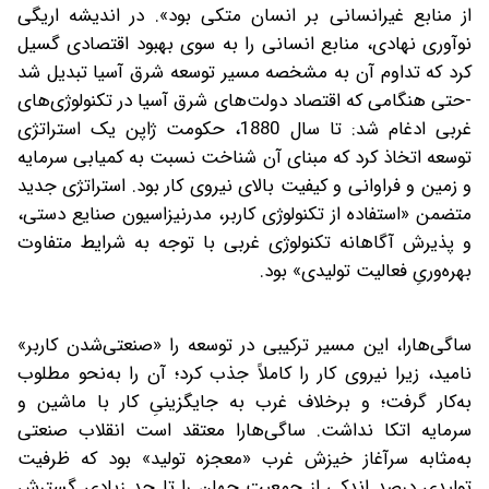
از منابع غیرانسانی بر انسان متکی بود». در اندیشه اریگی
نوآوری نهادی، منابع انسانی را به‌ سوی بهبود اقتصادی گسیل
کرد که تداوم آن به مشخصه مسیر توسعه شرق آسیا تبدیل شد
-حتی هنگامی‌ که اقتصاد دولت‌‌های شرق آسیا در تکنولوژی‌‌های
غربی ادغام شد: تا سال 1880، حکومت ژاپن یک استراتژی
توسعه اتخاذ کرد که مبنای آن شناخت نسبت به کمیابی سرمایه
و زمین و فراوانی و کیفیت بالای نیروی کار بود. استراتژی جدید
متضمن «استفاده از تکنولوژی کاربر، مدرنیزاسیون صنایع دستی،
و پذیرش آگاهانه تکنولوژی غربی با توجه به شرایط متفاوت
بهره‌‌وریِ فعالیت تولیدی» بود.
ساگی‌هارا، این مسیر ترکیبی در توسعه را «صنعتی‌‌شدن کاربر»
نامید، زیرا نیروی کار را کاملاً جذب کرد؛ آن را به‌نحو مطلوب
به‌کار گرفت؛ و برخلاف غرب به جایگزینیِ کار با ماشین و
سرمایه اتکا نداشت. ساگی‌هارا معتقد است انقلاب صنعتی
به‌مثابه سرآغاز خیزش غرب «معجزه تولید» بود که ظرفیت
تولیدی درصد اندکی از جمعیت جهان را تا حد زیادی گسترش