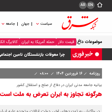
AR
EN
سیاست
جهان
جامعه
قیمت طلا ۱۸ عیار امروز جمعه ۱۶ مرداد ۱۴۰۵ اعلام شد/ طلا بر مدار صعود
موضوعات داغ:
قیمت دلار
حمله آمریکا به ایران
کالابرگ الک
قیمت نفت امروز جمعه ۱۶ مرداد ۱۴۰۵ / نفت صعودی شد + جدول
چرا معوقات بازنشستگان تامین اجتماع
جزئیات عرضه اولیه احیا در فرابورس اعل
روزنامه
۱۶ فروردین ۱۴۰۴
۰۸:۰۰
قیمت بیت کوین،تتر و اتریوم امروز جمعه ۱۶ مرداد۱۴۰۵ / قیمت بیت کوین چند؟ 
بیانیه جامعه مدنی ایران در دفاع از صلح و استقلال کشور
هرگونه تجاوز به ایران تعرض به ملت است
در واکنش به تهدیدهای اخیر دولت ایالات متحده علیه ایران، 