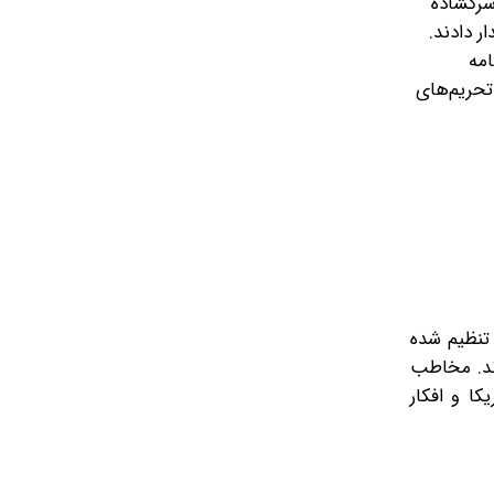
سرگشاده
 دادند.
امه
 تحریم‌های
 تنظیم شده
ند. مخاطب
ا و افکار