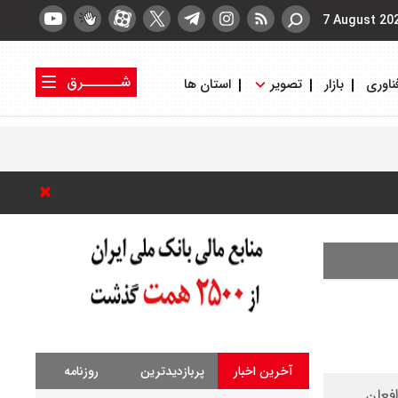
7 August 20
شــــــرق
ناوری
بازار
تصویر
استان ها
کتاب شرق
روزنامه شرق
آخرین اخبار
پربازدیدترین
روزنامه
افعان