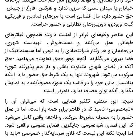
خود را در معماری و قواعد رفتاری مال هم حک می‌کند. برخلاف
خیابان یا میدان سنتی که مرزی ندارد و هر‌کس -فارغ از جیبش-
حق حضور دارد، مال فضایی است با مرزهای نمادین و فیزیکی؛
گیت ورودی، دوربین‌های نظارتی‌ و حضور حراست.
این عناصر وظیفه‌ای فراتر از امنیت دارند؛ همچون فیلترهای
طبقاتی عمل می‌کنند و دست‌فروش، تهیدست شهری،
بی‌خانمان و هر رفتار غیراقتصادی را به‌ نرمی اما سیستماتیک از
فضا بیرون می‌گذارند. آنچه لوفور «حق تفاوت» می‌نامید -حق
آنکه در فضای شهری متفاوت باشی و باز هم پذیرفته شوی-
سرکوب می‌شود. شهروند تنها به یک شرط حق حضور دارد: اینکه
پتانسیل مالی خود را در قالب یک سوژه مصرف‌کننده به نمایش
بگذارد. آنکه توان مصرف ندارد، نامرئی است.
نتیجه این منطق، تکثیر فضایی است که می‌توان آن را
«شبه‌عمومی» نامید که در ظاهر برای همه باز است، اما در عمل
حضور را به مصرف مشروط می‌کند. و فاجعه وقتی کامل می‌شود
که این فضای شبه‌عمومی جایگزین فضای عمومی واقعی شود.
اما اینجا نکته این نیست که فلان سرمایه‌گذار خصوصی «باید با