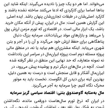
می‌خواند. اما هر دو یک چیز را نادیده می‌گیرند: اینکه شاید این
بناها اساسا برای کارکردی که ادعا می‌کنند ساخته نشده باشند و
کارکرد اصلی‌شان در طبقات تجاری‌شان پنهان باشد. ایده اصلی
این گزارش همین است: مال در ایران، پیش از آنکه مکان خرید
باشد، یک ابزار مالی است. در اقتصادی که تورم مزمن ارزش پول
را می‌بلعد و بازارهای مولد بی‌ثبات‌اند، سرمایه بزرگ دنبال
پناهگاهی برای حفظ ارزش خود می‌گردد و آن را در آجر و بتن
شهری می‌یابد. اینکه مشتری‌ای هم بیاید یا نه، در منطق مالی
پروژه مسئله دوم است.پروژه ایران‌مال در سراسر این یادداشت
نه نمونه متعارف، که حد نهایی این منطق در نظر گرفته شده
است. آنچه در مال‌های دیگر نرم و پوشیده پیش می‌رود، در
ایران‌مال آشکار و قابل‌ سنجش است و درست به همین دلیل،
بهترین آینه برای دیدن کل الگوست. نخست باید به موتور
محرک نگاه کنیم: چرا سرمایه به آجر می‌گریزد.
مال به‌مثابه گاوصندوق بتنی: اقتصاد سیاسی گریز سرمایه
در ایران که نرخ تورم سال‌هاست دورقمی مانده، نگه‌داشتن
ثروت به شکل پول نقد یعنی تماشای آب‌شدن تدریجی آن. در