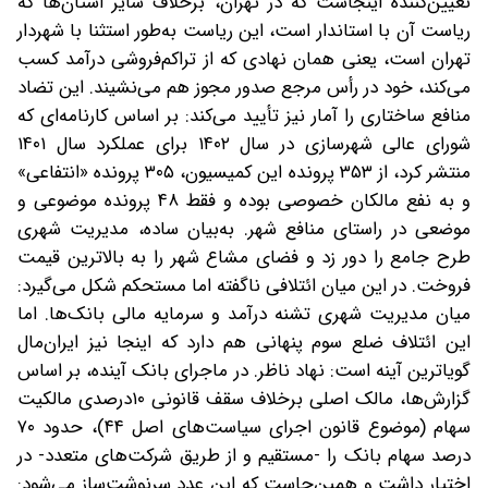
تعیین‌کننده اینجاست که در تهران، برخلاف سایر استان‌ها که
ریاست آن با استاندار است، این ریاست به‌طور استثنا با شهردار
تهران است، یعنی همان نهادی که از تراکم‌فروشی درآمد کسب
می‌کند، خود در رأس مرجع صدور مجوز هم می‌نشیند. این تضاد
منافع ساختاری را آمار نیز تأیید می‌کند: بر اساس کارنامه‌ای که
شورای عالی شهرسازی در سال ۱۴۰۲ برای عملکرد سال ۱۴۰۱
منتشر کرد، از ۳۵۳ پرونده این کمیسیون، ۳۰۵ پرونده «انتفاعی»
و به نفع مالکان خصوصی بوده و فقط ۴۸ پرونده موضوعی و
موضعی در راستای منافع شهر. به‌بیان ساده، مدیریت شهری
طرح جامع را دور زد و فضای مشاع شهر را به بالاترین قیمت
فروخت. در این میان ائتلافی ناگفته اما مستحکم شکل می‌گیرد:
میان مدیریت شهری تشنه درآمد و سرمایه مالی بانک‌ها. اما
این ائتلاف ضلع سوم پنهانی هم دارد که اینجا نیز ایران‌مال
گویاترین آینه است: نهاد ناظر. در ماجرای بانک آینده، بر اساس
گزارش‌ها، مالک اصلی برخلاف سقف قانونی ۱۰درصدی مالکیت
سهام (موضوع قانون اجرای سیاست‌های اصل ۴۴)، حدود ۷۰
درصد سهام بانک را -مستقیم و از طریق شرکت‌های متعدد- در
اختیار داشت و همین‌جاست که این عدد سرنوشت‌ساز می‌شود: