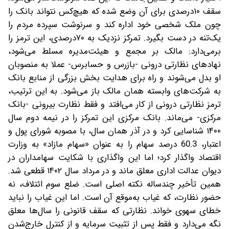
سقف ۱۰درصدی برای آن وضع شده که هیچ‌کس نتواند بانک را
چون ملک شخصی خود اداره کند و سرنوشت سپرده مردم را
یک‌تنه در دست بگیرد. تمرکز نزدیک به ۷۰درصدی، این ترمز را
برمی‌دارد: مالک بر مجمع و هیئت‌مدیره مسلط می‌شود،
نهادهای نظارتی درونی -بازرس و حسابرس- عملا به منصوبان
او بدل می‌شوند و راه برای هدایت بخش بزرگی از منابع بانک
به شرکت‌های وابسته همان مالک باز می‌شود. به این ترتیب،
ترمز نظارتی درونی از کار می‌افتد و فقط نظارت بیرونی -بانک
مرکزی- می‌ماند. بانک مرکزی این تمرکز را در نیمه دوم سال
۱۴۰۰ شناسایی کرد و در آذر همان سال، با مصوبه شورای پول و
اعتبار، 60.3 درصد سهام را به‌ عنوان «سهام مازاد» به وزارت
اقتصاد واگذار کرد؛ اما این واگذاری با شکایت سهامداران در
دیوان عدالت اداری معلق ماند و در مرداد سال ۱۴۰۲ قطعی شد.
همین تأخیر چندساله نکته اصلی است. ضلع سوم ائتلاف، نه
حضور نظارت، که غیاب به‌موقع آن است. اما این غیاب را نباید
خطای سهوی خواند. نظارتی که سقف قانونی را سال‌ها معلق
نگه می‌دارد و فقط پس از تثبیت سرمایه و از کنترل ‌خارج‌شدن