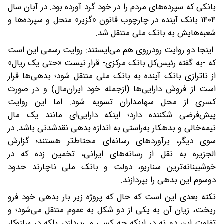
بانکی که سپرده‌های مردم را در خود گرد آورده بود. در آبان سال
۱۴۰۴ بانک آینده در چارچوب قانون «گزیر» منحل و سپرده‌ها و
شعبه‌هایش به بانک ملی منتقل شد.
اینجا دو روایت رو‌در‌روی هم می‌ایستند: روایت رسمی این است
که -به گفته رئیس‌کل بانک مرکزی- قرار نیست «حتی یک ریال»
از ناترازی بانک آینده به بانک ملی منتقل شود؛ بدهی‌ها قرار
است از فروش دارایی‌ها (از‌جمله خود ایران‌مال) و در صورت
کسری از محل سهامداران تسویه شود. اما این روایت
پیش‌فرضی شکننده دارد؛ اینکه دارایی‌ای مانند یک مال
نیمه‌خالی و بدهکار به‌راستی به اندازه بدهی نقدشدنی باشد. در
سوی دیگر، برآوردهای رسانه‌ای محتاط‌تر هستند؛ گزارش
الجزیره به نقل از رسانه‌های ایرانی، تخمین زده که در
خوشبینانه‌ترین سناریو، دولت و بانک ملی ناچارند حدود
دوسوم این بدهی را بپردازند.
نکته بعدی این است که حال که پروژه زیر بار بدهی خود فرو
ریخت، زیان آن به یکی از دو شکل به عموم منتقل می‌شود؛ و
تفاوت این دو نه در اینکه چه کسی می‌پردازد، بلکه در سازوکار