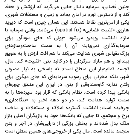
چنین فضایی، سرمایه دنبال جایی می‌گردد که ارزشش را حفظ
کند و از دسترس تورم در امان بماند و زمین و مستغلات شهری،
یکی از امن‌ترین نقاط هستند. این همان چیزی است که دیوید
هاروی «تثبیت فضایی» (spatial fix) می‌نامد: وقتی سرمایه با
مازاد انباشت روبه‌رو می‌شود -پولی که جای سودآور برای
سرمایه‌گذاری نمی‌یابد- آن را به‌ سمت ساخت‌وسازهای
بزرگ‌مقیاس شهری هدایت می‌کند تا هم افت ارزش را به تعویق
بیندازد و هم مازاد سرگردان را در کالبد بتن «تثبیت» کند. مال،
تجسد تمام‌عیار این منطق است: نه پاسخی به نیاز مصرفی
شهر، بلکه مخزنی برای رسوب سرمایه‌ای که جای دیگری برای
رفتن ندارد؛ گاوصندوقی از بتن. در ایران این منطق چهره‌ای
بانکی پیدا کرده است. نظام بانکی که قرار بود سپرده‌ها را به‌
سمت تولید هدایت کند، در دو دهه اخیر به «بنگاه‌داری»
چرخیده است: انباشت گسترده املاک و مستغلات و ساخت
برج و مجتمع، تا جایی که بانک‌ها خود به بازیگران اصلی بازار
ملک بدل شده‌اند و بخش بزرگی از دارایی‌شان در آجر و بتن
منجمد مانده است. مال یکی از خروجی‌های همین منطق است