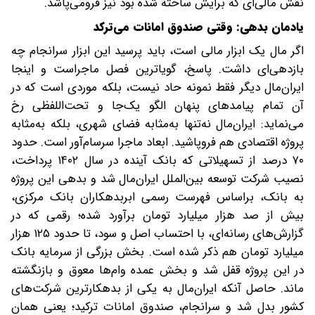
نقش مالی‌ای که برایش ساخته شده بود نیز فرومی‌پاشد.
یادمان بدهی: وقتی صندوق امانات می‌ترکد
اگر مال یک ابزار مالی است، باید پرسید این ابزار سرانجام چه
بازدهی‌ای داشت. پاسخ، گویاترین فصل ماجراست و اینجا
ایران‌مال دیگر فقط نمونه حاد نیست، بلکه موردی است که در
آن تمام پیامدهای پنهان الگو یک‌جا و تحت‌اللفظی رخ
می‌نماید: ایران‌مال نه‌تنها به‌مثابه فضای شهری، بلکه به‌مثابه
پروژه اقتصادی هم فروپاشید. ابعاد ماجرا سرسام‌آور است. حدود
۷۰ درصد از تسهیلاتی که بانک آینده در سال ۱۴۰۲ پرداخت،
نصیب شرکت توسعه بین‌الملل ایران‌مال شد‌ و بدهی این پروژه
به بانک، بر‌اساس فهرست رسمی ابربدهکاران بانک مرکزی،
بیش از صد هزار میلیارد تومان برآورد شده؛ رقمی که در
گزارش‌های رسانه‌ای، با احتساب اصل و سود، تا حدود ۱۲۵ هزار
میلیارد تومان هم ذکر شده است. بخش بزرگی از سرمایه بانک
در این پروژه قفل شد و بخش عمده وام‌ها معوق و بازنگشته
ماند. حاصل آنکه ایران‌مال به یکی از بدهکارترین شرکت‌های
کشور بدل شد و سرانجام، صندوق امانات ترکید؛‌ یعنی همان