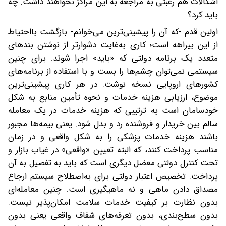
اشکالات هم رغبتی به مراجعه به این مراکز نخواهند داشت. چه
باید کرد؟
اولین قدم -که آن را پیشینی‌ترین می‌خوانم- بازگشت بااحتیاط
از این بیراهه است؛ کاری به‌غایت دشوارتر از نوشتن بندهای
متعدد یک برنامه دولتی که «باید» اجرا شوند‌. برای چنین
سیستمی نمی‌توان چشم‌ها را بست و با استفاده از برنامه‌های
کشورهای اروپایی نسخه نوشت. در هر کاری پیشینی‌ترین
موضوع، ارزیابی هزینه خدمات و نحوه تأمین منابع به شکل
خودسامان است به ترتیبی که هزینه خدمات در یک معامله
سالم بین خریدار و فروشنده رد و بدل شود. یعنی بیمه‌ها مجبور
باشند هزینه خدمات پزشکی را به شکل واقعی و در زمان
مناسب پرداخت کنند، که البته تعیین «واقعی» در غیاب بازار و
تحت کنترل دولتی معضل دیگری است که باید به تفصیل به آن
پرداخت. تخصیص اعتبار دولتی برای به‌اصطلاح سیستم ارجاع
مصداق دادن ماهی و نه ماهیگیری است. چنین معامله‌ای
بدون نظارت بر کیفیت خدمات سلامت امکان‌پذیر نیست.
بدون سطح‌بندی، بدون تعرفه‌های شفاف واقعی یعنی بدون