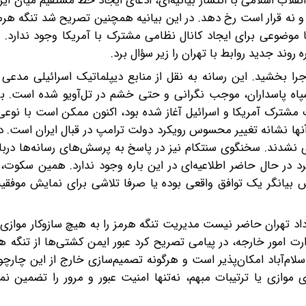
قلاب اسلامی با انتشار بیانیه‌ای، ادعای ایجاد خط مستقیم میان ایرا
ه و نه قرار است رخ دهد. در این بیانیه همچنین تصریح شد تنگه هر
 موضوعی برای ایجاد کانال نظامی مشترک با آمریکا وجود ندارد. 
وند جدید روابط با تهران را زیر سؤال برد.
ن ماجرا بخشید. این رسانه به نقل از منابع دیپلماتیک اسرائیلی مدع
پاه پاسداران، موجب نگرانی و حتی خشم در تل‌آویو شده است. ب
ت مشترک آمریکا و اسرائیل آغاز شده بود، اکنون ممکن است با نو
 آنها نشانه تغییر محسوس رویکرد دولت ترامپ در قبال ایران است. در
 نشدند. سخنگوی سنتکام نیز در پاسخ به پرسش‌های رسانه‌ها دربار
رد در حال حاضر اطلاعیه‌ای در این باره وجود ندارد. همین سکوت، 
یانگر یک توافق واقعی بوده یا صرفا تلاشی برای نمایش موفقی
د تهران حاضر نیست مدیریت تنگه هرمز را به هیچ سازوکار موازی 
ارت امور خارجه، در پیامی تصریح کرد عبور ایمن کشتی‌ها از تنگه ه
ام‌آباد امکان‌پذیر است و هرگونه تصمیم‌سازی خارج از این چارچو
 موازی یا ترتیبات مبهم، نه‌تنها امنیت عبور و مرور را تضمین نمی