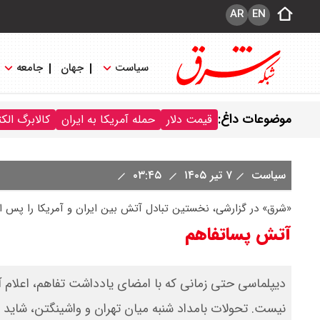
AR
EN
سیاست
جهان
جامعه
موضوعات داغ:
قیمت دلار
حمله آمریکا به ایران
کالابرگ الک
سیاست
۷ تیر ۱۴۰۵
۰۳:۴۵
«شرق» در گزارشی، نخستین تبادل آتش بین ایران و آمریکا را پس ا
آتش پساتفاهم
دیپلماسی‌ حتی زمانی که با امضای یادداشت تفاهم، اعلام آ
نیست. تحولات بامداد شنبه میان تهران و واشینگتن، شاید 