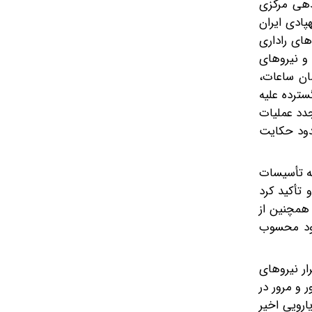
ندهی مرکزی
پادی ایران
ای راداری
و نیروهای
ان ساعات،
سترده علیه
جدد عملیات
حدود حکایت
 به تأسیسات
تأکید کرد
 همچنین از
وجود محسوب
رار نیروهای
ر و مرور در
ارویی اخیر