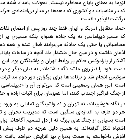
لزوما به معنای پایان مخاطره نیست. تحولات بامداد شنبه میا
که در مناسبات دو کشوری که دهه‌ها بر مدار بی‌اعتمادی حرک
برگشت‌ناپذیر دانست.
حمله متقابل آمریکا و ایران فقط چند روز پس از امضای تفا
که مسیر دیپلماسی نه یک جاده هموار، بلکه مسیری پر از
محاسباتی یا حتی یک حادثه می‌توانند فعال شده و همه دستا
اذعان داشت و در عین حال هشدار داد آنچه در ساعات پایانی
آشکار از پارادوکس حاکم بر روابط تهران و واشینگتن بود. ای
دست خود را نیز روی ماشه نگه داشته‌اند. به بیان دیگر و در 
سوئیس انجام شد و برنامه‌ها برای برگزاری دور دوم مذاکرات
است. این همان وضعیتی است که می‌توان آن را «دیپلماسی زیر
از جنگ فراگیر اجتناب کنند، اما هم‌زمان برای اثبات اراده 
در نگاه خوشبینانه، نه تهران و نه واشینگتن تمایلی به ورود
هر دو طرف به اندازه‌ای سنگین است که مدیریت بحران و کن
است بسیاری از جنگ‌های بزرگ نه از دل تصمیم آگاهانه برای 
اشتباه شکل گرفته‌اند. به همین دلیل‌ هرچه دو طرف بیش از 
لغزش ناخواسته به سمت بحران نیز افزایش خواهد یافت. در