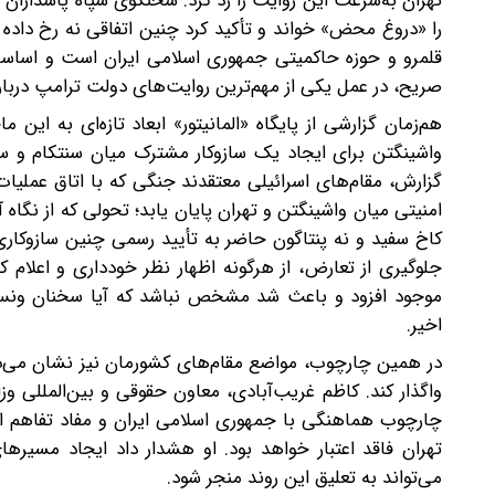
تهران به‌سرعت این روایت را رد کرد. سخنگوی سپاه پاسداران ان
را «دروغ محض» خواند و تأکید کرد ‌‌چنین اتفاقی نه رخ داد
قلمرو و حوزه حاکمیتی جمهوری اسلامی ایران است و اساسا
صریح، در عمل یکی از مهم‌ترین روایت‌های دولت ترامپ درباره ر
‌هم‌زمان گزارشی از پایگاه «المانیتور» ابعاد تازه‌ای به ای
واشینگتن برای ایجاد یک سازوکار مشترک میان سنتکام و س
گزارش، مقام‌های اسرائیلی معتقدند جنگی که با اتاق عملیا
امنیتی میان واشینگتن و تهران پایان یابد؛ تحولی که از نگاه
کاخ سفید و نه پنتاگون حاضر به تأیید رسمی چنین سازوکاری
جلوگیری از تعارض، از هرگونه اظهار نظر خودداری و اعلام ک
موجود افزود و باعث شد مشخص نباشد که آیا سخنان ونس ب
اخیر.
در همین چارچوب، مواضع مقام‌های کشورمان نیز نشان می‌دا
واگذار کند. کاظم غریب‌آبادی، معاون حقوقی و بین‌المللی وز
چارچوب هماهنگی با جمهوری اسلامی ایران و مفاد تفاهم اسل
تهران فاقد اعتبار خواهد بود. او هشدار داد ایجاد مسیرهای
می‌تواند به تعلیق این روند منجر شود.