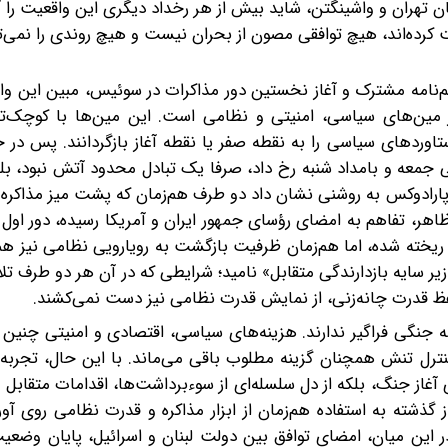
ن تهران و واشینگتن، شاید بیش از هر رخداد دیگری این واقعیت را آ
ت کرده‌اند، هیچ توافقی مصون از بحران نیست و هیچ روندی را نمی‌ت
هم‌نامه مشترک و آغاز نخستین دور مذاکرات در سوئیس، مبین این 
 مین‌های سیاسی، امنیتی و نظامی است. این مین‌ها‌ با کوچک‌
وردهای سیاسی را به نقطه صفر یا نقطه آغاز بازگردانند. پس در 
 جمعه و بامداد شنبه رخ داد، صرفا یک تبادل محدود آتش نبود،‌ ب
ن پارادوکس به روشنی نشان داد دو طرف هم‌زمان که پشت میز مذاکره 
ظاهر، تفاهم به امضای رؤسای جمهور ایران و آمریکا رسیده، دور اول 
 ریخته شده، اما هم‌زمان ظرفیت بازگشت به رویارویی نظامی نیز ه
 سایه بازدارندگی متقابل» نامید؛ شرایطی که در آن هر دو طرف تل
و حفظ قدرت چانه‌زنی، از نمایش قدرت نظامی نیز دست نمی‌کشند.
 به جنگی فراگیر ندارند. هزینه‌های سیاسی، اقتصادی و امنیتی چنین
ترل تنش همچنان گزینه مطلوب باقی می‌ماند. با این حال، تجربه 
آغاز جنگ، بلکه از دل سلسله‌ای از سوءبرداشت‌ها، اقدامات متقابل
گذشته به استفاده هم‌زمان از ابزار مذاکره و قدرت نظامی روی آور
 این میان، امضای توافق بین دولت لبنان و اسرائیل، پایان وضعی