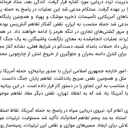
دیریت تردد دریایی مورد اشاره قرار گرفت. اندکی بعد، ستاد فرما
را بر عهده گرفت. سنتکام مدعی شد ‌این عملیات در پاسخ به حمله په
ماهای آمریکایی تأسیسات ذخیره موشک و پهپاد و همچنین پایگاه‌ه
ن مدعی شد حمله منتسب به ایران، نقض آشکار تفاهم آتش‌بس بوده 
مرور کشتی‌های تجاری در تنگه هرمز را ادامه خواهند داد. در هم
د کردند عملیات انجام‌شده به معنای بازگشت واشینگتن به یک جنگ گ
ارش داد حملات بامداد شنبه، دست‌کم در شرایط فعلی، نشانه آغاز م
پ برای کنترل دامنه بحران و جلوگیری از خروج تنش از چارچوبی م
رت امور خارجه جمهوری اسلامی ایران با صدور بیانیه‌ای، حمله آمریکا
 ملل و همچنین نقض صریح یادداشت تفاهم پایان جنگ دانست و 
ناسب به این تجاوز را در دستور کار قرار داده است. در این بیانیه
 با آمریکا یاد شد که به اعتقاد تهران، نقض دیگر مفاد تفاهم م
ای اعلام کرد نیروی دریایی سپاه در پاسخ به حمله آمریکا، نقاط استق
ستناد به بند پنجم تفاهم اسلام‌آباد تأکید شد ‌مسئولیت ترتیبات عبو
لاش برای ایجاد مسیرهای موازی و نقض این ترتیبات، زمینه‌ساز روی