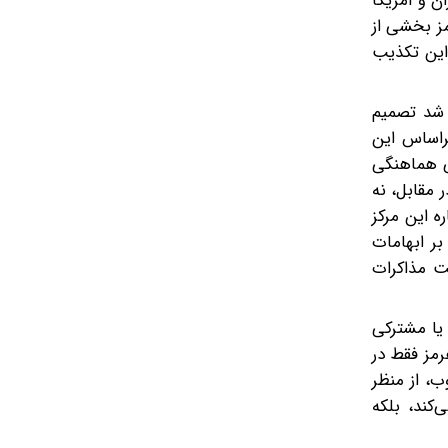
ن و آمریکا
مز بخشی از
این تکذیب
ی شد تصمیم
راساس این
عی هماهنگی
 مقابل، نه
ه این مرکز
بر ابهامات
ت مذاکرات
یا مشترکی
رمز فقط در
ب، از منظر
‌کند، بلکه