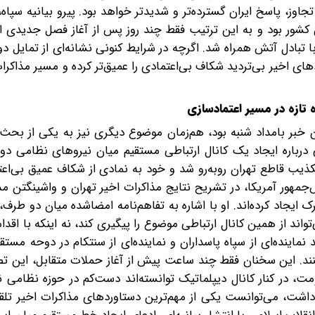
ز، پاسخ ایران گسترده‌تر و شدیدتر خواهد بود. پیرو بیانیه سپاه، 
کشور بود و به این ترتیب‌ فقط چند روز پس از آغاز فصل جدیدی ا
 تبادل آتش همراه شد. اگرچه در شرایط کنونی نشانه‌ای از تمایل د
ی اخیر بی‌تردید شکاف بی‌اعتمادی را عمیق‌تر کرده و مسیر مذاکرات
 تازه در مسیر اعتمادسازی
 خبر بامداد شنبه بود، هم‌زمان موضوع دیگری نیز به یکی از بحث‌ب
 درباره ایجاد یک کانال ارتباطی مستقیم میان نیروهای نظامی دو
تکذیب قاطع تهران روبه‌رو شد و خود به نمادی از شکاف عمیق بی‌اع
مهور آمریکا، در تشریح نتایج مذاکرات اخیر تهران و واشینگتن م
ایجاد کرده‌اند. او با اشاره به تفاهم‌نامه امضا‌شده میان دو طرف،
تواند از همین کانال ارتباطی موضوع را پیگیری کند، نه اینکه با اقد
ینده‌ای از سپاه پاسداران و نماینده‌ای از سنتکام در دوحه مستقر 
ند. این سخنان‌ فقط چند ساعت پیش از آغاز حملات متقابل، این تصو
، در کنار کانال دیپلماتیک توانسته‌اند دست‌کم در حوزه نظامی ن
اشت، می‌توانست یکی از مهم‌ترین دستاوردهای مذاکرات اخیر تلقی