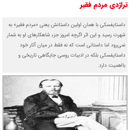
تراژدی مردم فقیر
یک ادعا: برخی مالکان اجاره بها را ۶۰
داستایفسکی با همان اولین داستانش یعنی «مردم فقیر» به
درصد افزایش می دهند
شهرت رسید و این اثر اگرچه امروز جزء شاهکارهای او به شمار
رهبر انقلاب با مسعود پزشکیان دیدار
نمی‌رود اما داستانی است که نه فقط در میان آثار خود
کرد / درباره مشکلات کشور و تعامل
داستایفسکی بلکه در ادبیات روسی جایگاهی تاریخی و
اقتصادی با طرفهای خارجی گفتگو شد
بااهمیت دارد.