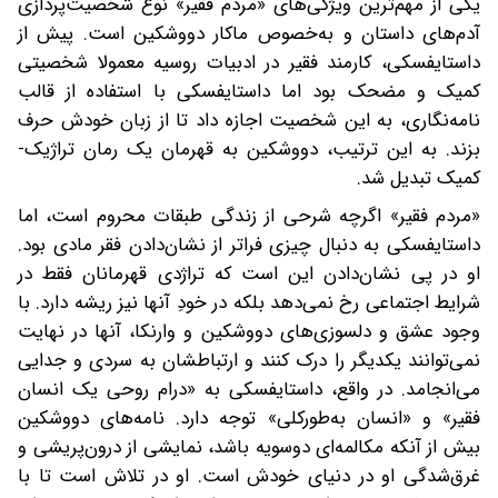
یکی از مهم‌ترین ویژگی‌های «مردم فقیر» نوع شخصیت‌پردازی
آدم‌های داستان و به‌خصوص ماکار دووشکین است. پیش از
داستایفسکی، کارمند فقیر در ادبیات روسیه معمولا شخصیتی
کمیک و مضحک بود اما داستایفسکی با استفاده از قالب
نامه‌نگاری، به این شخصیت اجازه داد تا از زبان خودش حرف
بزند. به این ترتیب، دووشکین به قهرمان یک رمان تراژیک-
کمیک تبدیل شد.
«مردم فقیر» اگرچه شرحی از زندگی طبقات محروم است، اما
داستایفسکی به دنبال چیزی فراتر از نشان‌دادن فقر مادی بود.
او در پی نشان‌دادن این است که تراژدی قهرمانان فقط در
شرایط اجتماعی رخ نمی‌دهد بلکه در خودِ آنها نیز ریشه دارد. با
وجود عشق و دلسوزی‌های دووشکین و وارنکا، آنها در نهایت
نمی‌توانند یکدیگر را درک کنند و ارتباطشان به سردی و جدایی
می‌انجامد. در واقع، داستایفسکی به «درام روحی یک انسان
فقیر» و «انسان به‌طورکلی» توجه دارد. نامه‌های دووشکین
بیش از آنکه مکالمه‌ای دوسویه باشد، نمایشی از درون‌پریشی و
غرق‌شدگی او در دنیای خودش است. او در تلاش است تا با