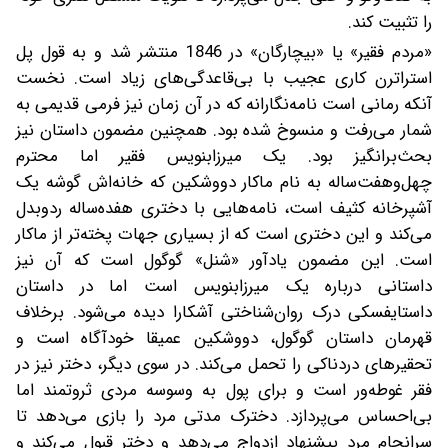
را تثبیت کند.
«مردم فقیر» یا «بیچارگان» در 1846 منتشر شد و به قول پل
استراترن کاری عجیب با بی‌قاعدگی‌های زیاد است. نخست
آنکه رمانی است نامه‌نگارانه که در آن زمان نیز فرمی قدیمی به
شمار می‌رفت و منسوخ شده بود. همچنین مضمون داستان نیز
بحث‌برانگیز بود. یک میرزابنویس فقیر اما محترم
چهل‌وهفت‌ساله به نام ماکار دووشکین که خانه‌اش گوشه یک
آشپرخانه کثیف است، نامه‌هایی با دختری هفده‌ساله ردوبدل
می‌کند و این دختری است که از بسیاری جهات پخته‌تر از ماکار
است. این مضمون یادآور «شنل» گوگول است که آن نیز
داستانی درباره یک میرزابنویس است اما در داستان
داستایفسکی درک روان‌شناختی آشکارا دیده می‌شود. برخلاف
قهرمان داستان گوگول، دووشکین عمیقا خودآگاه است و
تحقیرهای دردناکی را تحمل می‌کند. در سوی دیگر، دختر نیز در
فقر غوطه‌ور است و برای پول به وسوسه مردی ثروتمند اما
بی‌احساس می‌پردازد. دخترک مدتی مرد را بازی می‌دهد تا
سرانجام مرد پیشنهاد ازدواج می‌دهد و دختر قبول می‌کند و