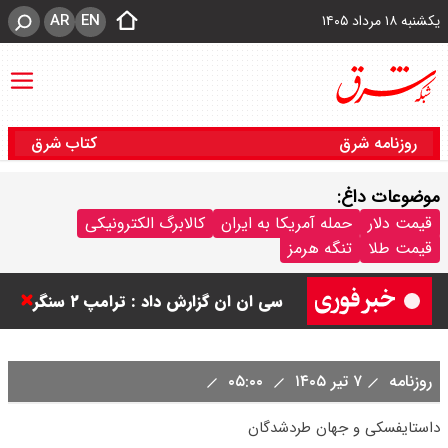
AR
EN
یکشنبه ۱۸ مرداد ۱۴۰۵
روزنامه شرق
کتاب شرق
موضوعات داغ:
ورزشگاه آزادی به نیم فصل اول لیگ
قیمت دلار
حمله آمریکا به ایران
کالابرگ الکترونیکی
قیمت طلا
تنگه هرمز
برتر می رسد ؟
سی ان ان گزارش داد : ترامپ ۲ سنگر
سنتی جمهوری‌خواهان را از دست می
روزنامه
۷ تیر ۱۴۰۵
۰۵:۰۰
دهد؟
داستایفسکی و جهان طردشدگان
بنزین برای دولت چقدر تمام می شود؟