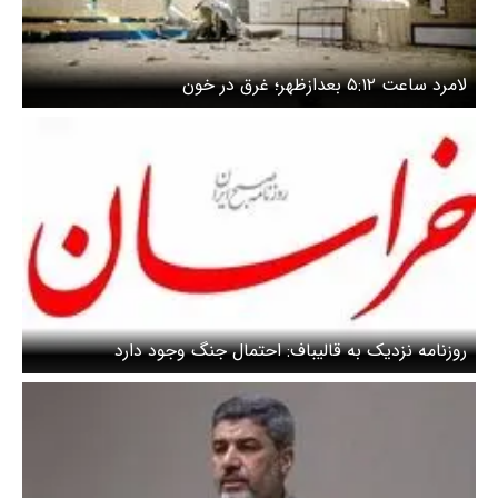
لامرد ساعت ۵:۱۲ بعدازظهر؛ غرق در خون
روزنامه نزدیک به قالیباف: احتمال جنگ وجود دارد