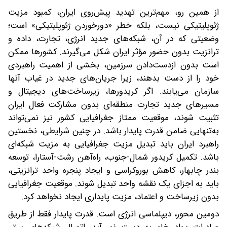
از همین رو، مهم‌ترین تهدید پیش‌روی ایران، کمبود مزیت
ژئوپلیتیکی نیست، بلکه خطر «دورخوردن ژئوپلیتیکی» است؛
وضعیتی که در آن، شبکه‌های جدید انرژی، تجارت، داده و
ترانزیت بدون حضور مؤثر ایران شکل می‌گیرند. کشورها ممکن
است بدون ازدست‌دادن سرزمین، بخشی از اهمیت راهبردی
خود را از دست بدهند، زیرا جریان‌های جدید در غیاب آنها
سازمان می‌یابند. اگر کریدورها، زیرساخت‌های دیجیتال و
مسیرهای جدید تجارت منطقه‌ای بدون مشارکت فعال ایران
تثبیت شوند، موقعیت ممتاز جغرافیایی کشور نیز نمی‌تواند
به‌تنهایی ضامن قدرت پایدار باشد. در چنین شرایطی، نخستین
راهبرد ایران باید تبدیل مزیت جغرافیایی به مزیت شبکه‌ای
باشد. تکمیل کریدور شمال-جنوب، راه‌آهن رشت-آستارا، توسعه
بندر چابهار، کاهش بوروکراسی و ایجاد پنجره واحد ترانزیتی،
باید به اجزای یک نقشه واحد تبدیل شوند. موقعیت جغرافیایی
بدون زیرساخت و اعتماد، مزیت پایداری ایجاد نخواهد کرد.
دومین محور، دیپلماسی انرژی است. قدرت پایدار فقط از طریق