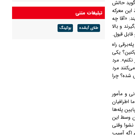
ی‌گوید حالش
 این معرکه
تبلیغات متنی
د: «آقا چه
رند و بالا
طلای آبشده
بوکینگ
قابل قبول.
پله‌برقی راه
‌کنین؟ یکی
نکنم». مرد
ی‌کنند مرد
ی شده؟ چرا
انی و مأمور
ا اطرافیان
یین پله‌ها
ان وسط این
شی، نشو! وقتی
 اگه آسیب