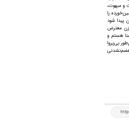
ات و مبهوت،
ن‌خورده را
ن پیدا شود
 زن معترض
نا هستم و
ور بی‌پروا
هضم‌نشدنی