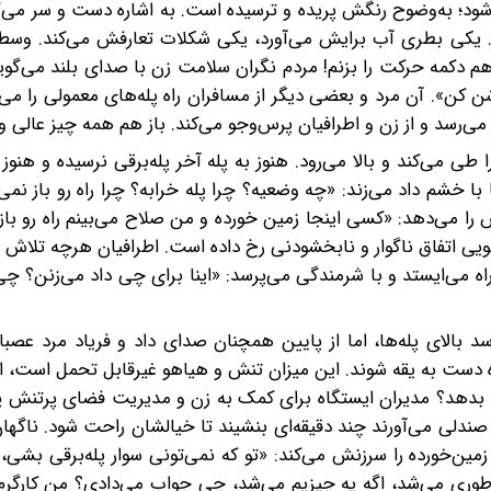
بلند می‌شود؛ به‌وضوح رنگش پریده و ترسیده است. به اشاره دست و سر م
ها. یکی بطری آب برایش می‌آورد، یکی شکلات تعارفش می‌کند. وسط
اهم دکمه حرکت را بزنم‌! مردم نگران سلامت زن با صدای بلند می‌گوین
ن کن». آن مرد و بعضی دیگر از مسافران راه پله‌های معمولی را می‌گی
ی‌رسد و از زن و اطرافیان پرس‌و‌جو می‌کند. باز هم همه چیز عالی و 
ها را طی می‌کند و بالا می‌رود. هنوز به پله آخر پله‌برقی نرسیده و هنوز 
با خشم داد می‌زند: «‌چه وضعیه؟ چرا پله خرابه؟ چرا راه رو باز نمی
ش را می‌دهد: «کسی اینجا زمین خورده و من صلاح می‌بینم راه رو باز 
یی اتفاق ناگوار و نابخشودنی رخ داده است. اطرافیان هر‌چه تلاش م
راه می‌ایستد و با شرمندگی می‌پرسد: «اینا برای چی داد می‌زنن؟ چ
ن می‌رسد بالای پله‌ها، اما از پایین همچنان صدای داد و فریاد مرد عصب
ده دست به یقه شوند. این میزان تنش و هیاهو غیرقابل تحمل است، ام
ه بدهد؟ مدیران ایستگاه برای کمک به زن و مدیریت فضای پرتنش پا
ش صندلی می‌آورند چند دقیقه‌ای بنشیند تا خیالشان راحت شود. ناگه
د معرکه می‌شود و زن زمین‌خورده را سرزنش می‌کند: «تو که نمی‌تونی سوار پله‌برقی ب
طوری می‌شد، اگه یه چیزیم می‌شد، چی جواب می‌دادی؟ من کارگرم