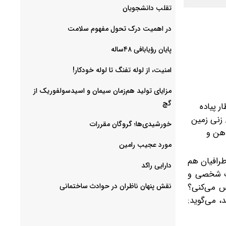
‌تقلب دانشجویان
در اهمیت درک تحول مفهوم سلامت
پایان رؤیابافی ۴۸ساله
امنیت، از لوله تفنگ تا ‌لوله خودکار!
مزایای تولید هم‌زمان سیمان و اسیدسولفوریک از
گچ
ر پیاده
 زنی زمین
خورشیدی‌ها؛ گروگان مقررات
ذهن و
مورد عجیب رامین
طرافیان هم
دارایی راکد
ات شخصی و
س می‌کنی؟
نقش پنهان ناظران در حوادث ساختمانی
، می‌گوید: