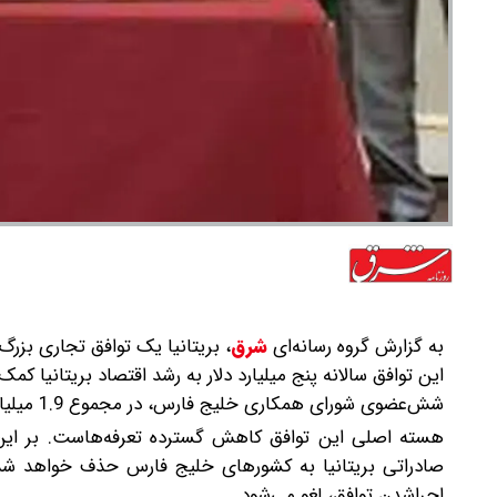
به گزارش گروه رسانه‌ای
شرق
،
بریتانیا یک توافق تجاری بزر
این توافق سالانه پنج میلیارد دلار به رشد اقتصاد بریتانیا کمک
شش‌‌عضوی شورای همکاری خلیج فارس، در مجموع 1.9 میلیارد پوند (حدود 2.6 میلیارد دلار) به درآمد واقعی یا قدرت خرید مردم اضافه شود.
اجراشدن توافق، لغو می‌شود.