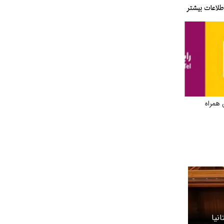
 همراه
نیا