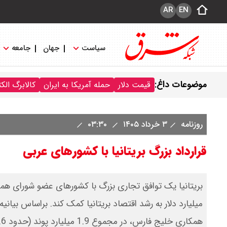
AR
EN
سیاست
جهان
جامعه
موضوعات داغ:
قیمت دلار
حمله آمریکا به ایران
کالابرگ الک
روزنامه
۳ خرداد ۱۴۰۵
۰۳:۳۰
قرارداد بزرگ بریتانیا با کشورهای عربی
بریتانیا یک توافق تجاری بزرگ با کشورهای عضو شورای همک
میلیارد دلار به رشد اقتصاد بریتانیا کمک کند. براساس بیانی
همکاری خلیج فارس، در مجموع 1.9 میلیارد پوند (حدود 2.6 میلیارد دلار) به درآمد واقعی یا قدرت خرید مردم اضافه شود.