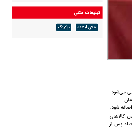
تبلیغات متنی
طلای آبشده
بوکینگ
نی می‌شود
مان
(تقریبا ۷۹۰ میلیون دلار) از عوارض کالاهای
ون پوند (حدود ۴۹۰ میلیون دلار) بلافاصله پس از