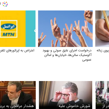
وی زباله
درخواست اجرای عایق صوتی و بهبود
اعتراض به اپراتورهای تلفن
آکوستیک سالن‌ها، خیابان‌ها و اماکن
عمومی
 از
شورش خاموش علیه
هشدار عراقچی به بریتا