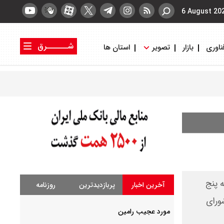
6 August 20
شــــــرق
ناوری
بازار
تصویر
استان ها
کتاب شرق
روزنامه شرق
 پنج
آخرین اخبار
پربازدیدترین
روزنامه
شورای
مورد عجیب رامین