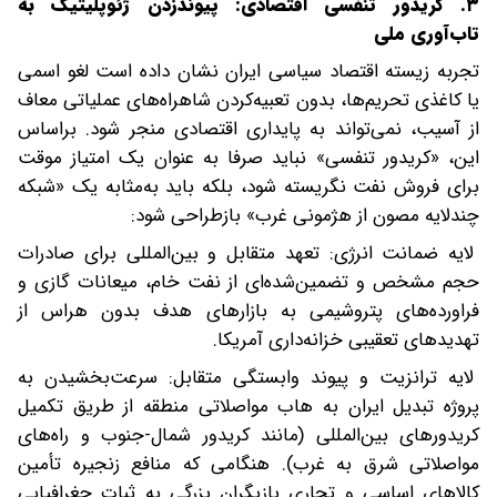
۳. کریدور تنفسی اقتصادی: پیوندزدن ژئوپلیتیک به
تاب‌آوری ملی
تجربه زیسته اقتصاد سیاسی ایران نشان داده است لغو اسمی
یا کاغذی تحریم‌ها، بدون تعبیه‌کردن شاهراه‌های عملیاتی معاف
از آسیب، نمی‌تواند به پایداری اقتصادی منجر شود. براساس
‌این، «کریدور تنفسی» نباید صرفا به‌ عنوان یک امتیاز موقت
برای فروش نفت نگریسته شود، بلکه باید به‌مثابه یک «شبکه
چندلایه مصون از هژمونی غرب» بازطراحی شود:
لایه ضمانت انرژی: تعهد متقابل و بین‌المللی برای صادرات
حجم مشخص و تضمین‌شده‌ای از نفت خام، میعانات گازی و
فراورده‌های پتروشیمی به بازارهای هدف بدون هراس از
تهدیدهای تعقیبی خزانه‌داری آمریکا.
لایه ترانزیت و پیوند وابستگی متقابل: سرعت‌بخشیدن به
پروژه تبدیل ایران به هاب مواصلاتی منطقه از طریق تکمیل
کریدورهای بین‌المللی (مانند کریدور شمال-جنوب و راه‌های
مواصلاتی شرق به غرب). هنگامی که منافع زنجیره تأمین
کالاهای اساسی و تجاری بازیگران بزرگی به ثبات جغرافیایی