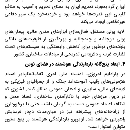
ایران گره بخورد، تحریم ایران به معنای تحریم و آسیب به منافع
کلیدی این قدرت‌ها خواهد بود و خود‌به‌خود یک سپر دفاعی
غیرنظامی ایجاد می‌کند.
لایه پولی مستقل: فعال‌سازی ابزارهای مدرن مالی، پیمان‌های
پولی دوجانبه و چندجانبه و بهره‌گیری از ظرفیت‌های بانکی
بلوک‌های نوظهور برای کاهش وابستگی به سیستم‌های تحت
نظارت غرب و دلارزدایی تدریجی از مبادلات ساختاری کشور.
۴. ابعاد پنج‌گانه بازدارندگی هوشمند در فضای نوین
در پارادایم امروزی، امنیت ملی امری تفکیک‌ناپذیر است.
هژمونی‌های رقیب آموخته‌اند جنگ را از جغرافیای فیزیکی به
لایه‌های مالی، سایبری و اذهان عمومی منتقل کنند. کشوری که
در درون مرزهای خود با ناکارآمدی ساختاری، فساد مخل و
شکاف اعتماد عمومی دست‌ به‌ گریبان باشد، حتی با برخورداری
از زرادخانه‌های پیشرفته نیز در میان‌مدت دچار فرسایش
راهبردی خواهد شد. از‌این‌رو بازدارندگی هوشمند بر پنج ستون
متوازن استوار است: