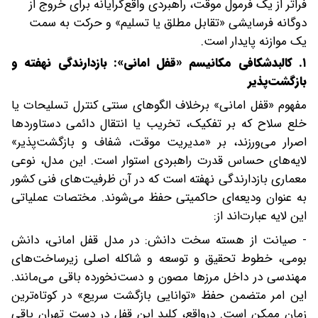
فراتر از یک فرمول موقت، راهبردی واقع‌گرایانه برای خروج از
دوگانه فرسایشی «تقابل مطلق یا تسلیم» و حرکت به سمت
یک موازنه پایدار است.
۱. کالبدشکافی مکانیسم «قفل امانی»: بازدارندگی نهفته و
بازگشت‌پذیر
مفهوم «قفل امانی» برخلاف الگوهای سنتی کنترل تسلیحات یا
خلع سلاح که بر تفکیک، تخریب یا انتقال دائمی دستاوردها
اصرار می‌ورزند، بر «مدیریت موقت، شفاف و بازگشت‌پذیر»
لایه‌های حساس قدرت راهبردی استوار است. این مدل، نوعی
معماری بازدارندگی نهفته است که در آن ظرفیت‌های فنی کشور
به ‌عنوان ودیعه‌ای حاکمیتی حفظ می‌شوند. مختصات عملیاتی
این لایه عبارت‌اند از:
- صیانت از هسته سخت دانش: در مدل قفل امانی، دانش
بومی، خطوط تحقیق و توسعه و شاکله اصلی زیرساخت‌های
مهندسی در داخل مرزها مصون و دست‌نخورده باقی می‌مانند.
این امر متضمن حفظ «توانایی بازگشت سریع» در کوتاه‌ترین
زمان ممکن است. در‌واقع، کلید این قفل در دست تهران باقی