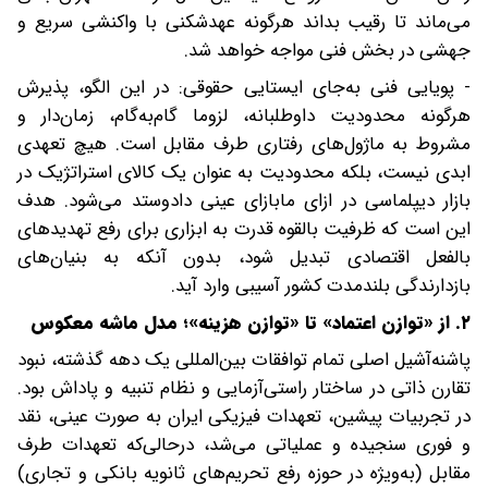
می‌ماند تا رقیب بداند هرگونه عهدشکنی با واکنشی سریع و
جهشی در بخش فنی مواجه خواهد شد.
- پویایی فنی به‌جای ایستایی حقوقی: در این الگو، پذیرش
هرگونه محدودیت داوطلبانه، لزوما گام‌به‌گام، زمان‌دار و
مشروط به ماژول‌های رفتاری طرف مقابل است. هیچ تعهدی
ابدی نیست، بلکه محدودیت به‌ عنوان یک کالای استراتژیک در
بازار دیپلماسی در ازای ما‌بازای عینی داد‌و‌ستد می‌شود. هدف
این است که ظرفیت بالقوه قدرت به ابزاری برای رفع تهدیدهای
بالفعل اقتصادی تبدیل شود، بدون آنکه به بنیان‌های
بازدارندگی بلندمدت کشور آسیبی وارد آید.
۲. از «توازن اعتماد» تا «توازن هزینه»؛ مدل ماشه معکوس
پاشنه‌آشیل اصلی تمام توافقات بین‌المللی یک دهه گذشته، نبود
تقارن ذاتی در ساختار راستی‌آزمایی و نظام تنبیه و پاداش بود.
در تجربیات پیشین، تعهدات فیزیکی ایران به‌ صورت عینی، نقد
و فوری سنجیده و عملیاتی می‌شد، د‌رحالی‌که تعهدات طرف
مقابل (به‌ویژه در حوزه رفع تحریم‌های ثانویه بانکی و تجاری)