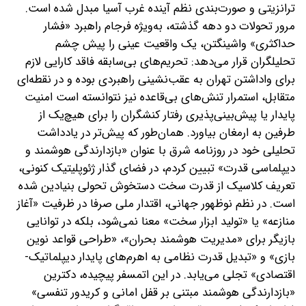
ترانزیتی و صورت‌بندی نظم آینده غرب آسیا مبدل شده است.
مرور تحولات دو دهه گذشته، به‌ویژه فرجام راهبرد «فشار
حداکثری» واشینگتن، یک واقعیت عینی را پیش چشم
تحلیلگران قرار می‌دهد: تحریم‌های بی‌سابقه فاقد کارایی لازم
برای واداشتن تهران به عقب‌نشینی راهبردی بوده و در نقطه‌ای
متقابل، استمرار تنش‌های بی‌قاعده نیز نتوانسته است امنیت
پایدار یا پیش‌بینی‌پذیری رفتار کنشگران را برای هیچ‌یک از
طرفین به ارمغان بیاورد. همان‌طور که پیش‌تر در یادداشت
تحلیلی خود در روزنامه شرق با عنوان «بازدارندگی هوشمند و
دیپلماسی قدرت» تبیین کردم، در فضای گذار ژئوپلیتیک کنونی،
تعریف کلاسیک از قدرت سخت دستخوش تحولی بنیادین شده
است. در نظم نوظهور جهانی، اقتدار ملی صرفا در ظرفیت «آغاز
منازعه» یا «تولید ابزار سخت» معنا نمی‌شود، بلکه در توانایی
بازیگر برای «مدیریت هوشمند بحران»، «طراحی قواعد نوین
بازی» و «تبدیل قدرت نظامی به اهرم‌های پایدار دیپلماتیک-
اقتصادی» تجلی می‌یابد. در این اتمسفر پیچیده، دکترین
«بازدارندگی هوشمند مبتنی بر قفل امانی و کریدور تنفسی»