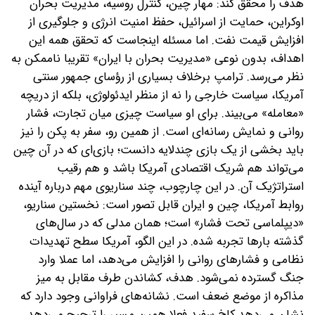
هدف را محقق کند: مهار چین، کنترل روسیه، مدیریت بحران
اوکراین، حمایت از اسرائیل، حفظ امنیت انرژی و جلوگیری از
افزایش قیمت نفت. اما مسئله اینجاست که تحقق همه این
اهداف، بدون نوعی «مدیریت بحران با ایران» تقریبا ناممکن به
نظر می‌رسد. ترامپ برخلاف بسیاری از رؤسای جمهور سنتی
آمریکا، سیاست خارجی را نه از منظر ایدئولوژی، بلکه از دریچه
«معامله» می‌بیند. برای او‌ سیاست چیزی میان تجارت، فشار
روانی و نمایش رسانه‌ای است. از همین رو، سفر به پکن را نیز
باید بخشی از یک بازی چندلایه دانست؛ بازی‌ای که در آن چین
می‌تواند هم شریک اقتصادی آمریکا باشد و هم رقیب
استراتژیک آن. در این چارچوب، چند سناریوی مهم درباره آینده
روابط آمریکا، چین و ایران قابل تصور است: نخستین سناریو،‌
«دیپلماسی تحت فشار» است؛ همان مدلی که در سال‌های
گذشته بارها تجربه شده‌. در این الگو، آمریکا سطح تهدیدات
نظامی و فشارهای روانی را افزایش می‌دهد، اما عملا وارد
جنگ گسترده نمی‌شود. هدف، کشاندن طرف مقابل به میز
مذاکره از موضع ضعف است. نشانه‌های فراوانی وجود دارد که
نشان می‌دهد کاخ سفید فعلا همین مسیر را ترجیح می‌دهد.