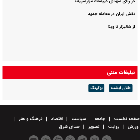
در رثای شهدای دیپلمات مزارشریف
نقش ایران در معادله جدید
از شالیزار تا ویلا
تبلیغات متنی
طلای آبشده
بوکینگ
صفحه نخست
جامعه
سیاست
اقتصاد
فرهنگ و هنر
ورزش
روایت
تصویر
صدای شرق