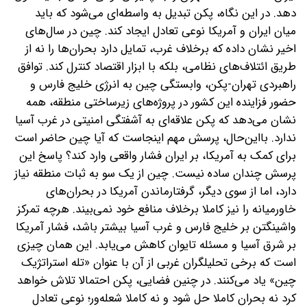
دهد. در این نگاه، پکن تبدیل به واسطه‌ای می‌شود که باید
میان ایران و آمریکا نوعی تعادل ایجاد کند. چین در سال‌های
اخیر نشان داده که برخلاف غرب، تمایل دارد بحران‌ها را نه از
طریق ائتلاف‌های نظامی، بلکه با ابزار اقتصاد کنترل کند. توافق
راهبردی تهران-‌پکن، وابستگی چین به انرژی خلیج فارس و
حضور فزاینده این کشور در پروژه‌های زیرساختی منطقه، همه
نشان می‌دهد که پکن علاقه‌ای به آشفتگی امنیتی در غرب آسیا
ندارد. با‌این‌حال، پرسش مهم اینجاست که آیا چین حاضر است
برای کمک به آمریکا، بر ایران فشار واقعی وارد کند؟ پاسخ این
پرسش چندان ساده نیست. چین از یک‌ سو به ثبات منطقه نیاز
دارد، اما از سوی دیگر، گرفتار‌ماندن آمریکا در بحران‌های
خاورمیانه را نیز کاملا برخلاف منافع خود نمی‌بیند. هرچه تمرکز
واشینگتن بر خلیج فارس و غرب آسیا بیشتر باشد، فشار آمریکا
بر شرق آسیا و مسئله تایوان کاهش می‌یابد. این همان چیزی
است که برخی تحلیلگران غربی از آن با عنوان «تله استراتژیک
چین» یاد می‌کنند.
در چنین فضایی، پکن احتمالا تلاش خواهد
کرد نه بحران کاملا حل شود و نه کاملا شعله‌ور‌؛ نوعی تعادل