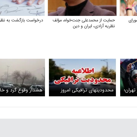
رای
حمایت از محمدعلی جنت‌خواه، مؤلف
درخواست بازگشت به نظر
نظریه آزادی، ایران و دین
تهران؛
محدودیتهای ترافیکی امروز
هشدار وقوع گرد و خا
ر
تهران اعلام شد / محدودیتهای
تشدید آلودگی هوا در 
گسترده در خیابانهای اطراف
میدان امام حسین تا آزادی در
سه مرحله اجرا می‌شود