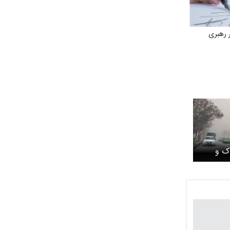
 رهبری
ک و
تهران