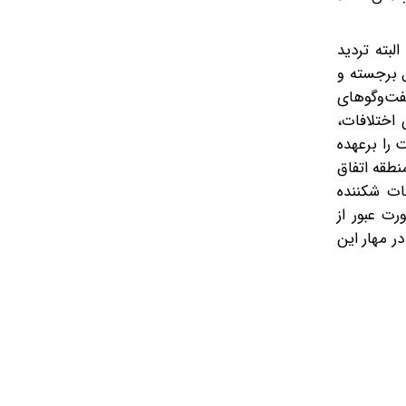
لبته تردید
ل برجسته و
گفت‌وگوهای
 اختلافات،
 را برعهده
طقه اتفاق
ات شکننده
رت عبور از
ر مهار این