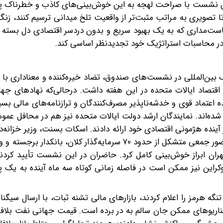
ن نشست با صراحت لهجه به این خوش‌بینی‌های کاذب و خطرناک پایا
 تا تصویری به مراتب مثبت‌تر از واقعیت تلخ میدانی ترسیم کنند، زنگ
 سیاست‌مداری که به یک بهبود سریع و بدون دردسر اقتصادی دل بست
در محاسبات استراتژیک خود تجدیدنظر اساسی کند.
بین‌المللی در نشست‌های صندوق، تضاد خیره‌کننده و معناداری با ا
قتصاد ایالات متحده در این هفته داشت. درحالی‌که نهادهای جها
 اعتماد قوی و خدشه‌ناپذیر مصرف‌کنندگان و ترازنامه‌های مالی بسیا
ده‌اند. نمایندگان ارشد دولت ایالات متحده نیز هم در محافل عمو
ینده هژمونی اقتصادی خود ارائه دادند. اسکات بسنت، وزیر خزانه‌دا
در یک ضیافت شام ویژه در هتل مجلل والدورف آستوریا با حضور جمعی متشکل از حدود ۷۰ سرمایه‌گذار کلان
 تهران ابراز خوش‌بینی کامل کرد. حاضران در این نشست تأیید کرد
کراین نیز ممکن است در فاصله زمانی کوتاه سه ماه آینده به یک 
 هرمز را اعلام کردند، بازارهای مالی تشنه ثبات، با ارسال سیگنال‌
ن سناریوهای ممکن جان سالم به در برده است. قیمت جهانی نفت بلاف