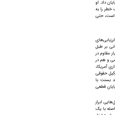
ن داد. او
 خطر را به
ه است، حتی
رزیابی‌های
نی بر طبل
ر مقاوم در
می و هم در
ری آمریکا،
، بانکدار برجسته و وکیل حقوقی
ند بسنت با
پایان قطعی
هایی ابراز
اصله با یک