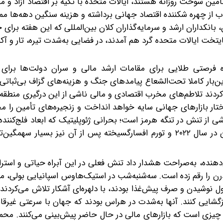
أمین سوخت روزانه هستند، ایالات متحده با تکیه بر اقتصاد آزاد و م
قاب از چهره شکننده اقتصاد جهانی برداشته و هزینه سنگین دهه‌ها مم
انکداران ارشد و سرمایه‌گذاران کلان بین‌المللی که این هفته برای 
خت ایالات متحده گرد هم آمدند، در فضایی به‌شدت تیره، تار و آکند
ره فرصتی طلایی برای مقامات ارشد مالی و سران دولت‌ها برای
بار کاملا تحت‌الشعاع پیامدهای جنگ و هزینه‌های گزاف بی‌ثباتی 
دند تلاطم‌های مخرب اقتصادی و مالی ناشی از این درگیری منطقه‌ا
اختار بازارهای جهانی سایه خواهد انداخت و زنجیره‌های تأمین را 
 از تنش در تنگه هرمز است؛ بحرانی ژئوپلیتیک که ابعاد فلج‌کننده
اختلال گسترده در عرضه گاز به دلیل تهاجم روسیه به اوکراین در سال ۲۰۲۲ و تورم افسارگسیخته پس از آن نیز بسی
ن‌دهنده، به‌صراحت هشدار داد تنش فعلی در این آبراه حیاتی و استرا
 را رقم زده است. سه‌شنبه‌شب در استیک‌هاوس اسپانیایی بولی، م
ول نوشیدن و صرف پیش‌غذا بودند، با دلهره‌ای آشکار تلاش می‌کردند 
مزگشایی کنند. آنها به‌شدت در هراس بودند که جهان با سرعتی غیرقا
یزی است که بازارهای مالی در حال حاضر پیش‌بینی می‌کنند. محمد