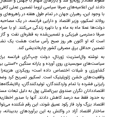
سقوط معنادار روبه‌رو شد و بازارهای سهام با جهش و استقبا
دادند این اعلامیه‌های صرفا سیاسی لزوما تضمین عملی کافی 
با وجود این، رهبران جهان در تمام طول هفته در راهروهای و
رولاند لسکیور، وزیر اقتصاد و دارایی فرانسه، در یک مصاحبه
دولت‌ها عملا ماه به ماه و با دلهره زندگی می‌کنند. او ب
صرفا دسترسی فیزیکی و تضمین‌شده به قطره‌ای نفت و گاز
است که او اکنون هر روز صبح رأس ساعت هشت یک نشست اضط
تضمین حداقل برق مصرفی کشور چاره‌اندیشی کند.
به نوشته وال‌استریت ژورنال، دولت چپ‌گرای فرانسه بر
سیاست‌های س
کشاورزی و شیلات اختصاص داده است؛ رویکردی هزینه‌زا 
واقعیت‌های خشن ژئوپلیتیک است. لسکیور تصریح کرد وضعیت 
رایزنی فشرده با تمام واردکنندگان، تولیدکنندگان، پالایشگاه‌
به حدود فقط سه درصد کاهش دادند. آنها با صدور اخطاریه‌
اقتصاد بزرگ وارد فاز رکود عمیق شوند، این رقم شکننده می‌توا
ساختار اقتصاد آزاد در واکنش به این برآوردهای بدبینانه، 