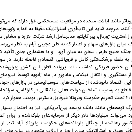
تر مانند ایالات متحده در موقعیت مستحکمی قرار دارند که می‌توانن
د، هرچند شاید این تاب‌آوری استراتژیک دقیقا به اندازه رکوردها
ل‌استریت ژورنال، پیر کایلتو، مدیرعامل ارشد شرکت لازارد و مشاور ما
 میان بازارهای سهام و اعتبار که به طرز عجیبی آرام به نظر می‌رس
 جنگ خلیج فارس سخن به میان آورد. او با هشداری جدی تأکید کرد
ه نقطه ورشکستگی کامل و فروپاشی اقتصادی فاصله دارند. در سوی
ن حضور فیزیکی نداشتند، اما پرونده قطور این کشور ویران‌شده 
ستگیری و انتقال نیکلاس مادورو در ماه ژانویه توسط نیروهای 
ین اقتصاد نابودشده از سیاست‌های سوسیالیستی در بازارهای جهانی
قاطع به رسمیت شناختن دولت فعلی و انتقالی در کاراکاس، سرانجام ر
رگ توسعه‌ای مانند بانک توسعه بین‌آمریکایی نیز به احتمال بسیا
ی‌تواند میلیاردها دلار دیگر از سرمایه‌های بلوکه‌شده را برای آغاز
ور رهاشده از چنگال بازمانده‌های حکومت ونزوئلا آزاد کند. از 
ف عمیق و استراتژیک میان اروپا و ایالات متحده در سالن‌های اج