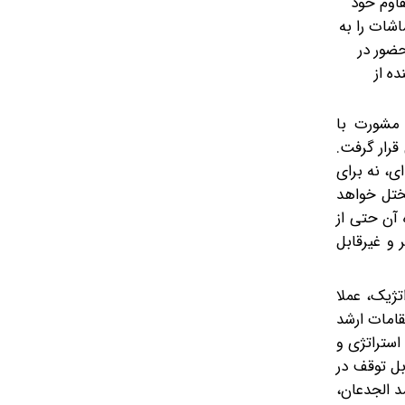
قاوم خود
اشات را به
حضور در
ه از
 مشورت با
قرار گرفت.
ی، نه برای
مختل خواهد
 آن حتی از
ار سهمگین‌تر و غیرقابل
تژیک، عملا
قامات ارشد
استراتژی و
بل توقف در
 الجدعان،