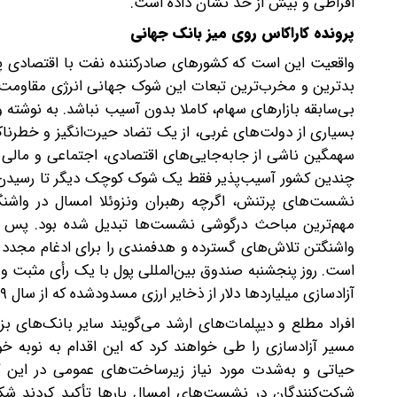
افراطی و بیش از حد نشان داده است.
پرونده کاراکاس روی میز بانک جهانی
واقعیت این است که کشورهای صادرکننده نفت با اقتصادی پویا
بدترین و مخرب‌ترین تبعات این شوک جهانی انرژی مقاومت کنن
بی‌سابقه بازارهای سهام، کاملا بدون آسیب نباشد. به نوشته وا
بسیاری از دولت‌های غربی، از یک تضاد حیرت‌انگیز و خطرناک
سهمگین ناشی از جابه‌جایی‌های اقتصادی، اجتماعی و مالی
چندین کشور آسیب‌پذیر فقط یک شوک کوچک دیگر تا رسیدن ب
نشست‌های پرتنش، اگرچه رهبران ونزوئلا امسال در واشنگت
مهم‌ترین مباحث درگوشی نشست‌ها تبدیل شده بود. پس از د
واشنگتن تلاش‌های گسترده و هدفمندی را برای ادغام مجدد ا
است. روز پنجشنبه صندوق بین‌المللی پول با یک رأی مثبت و 
آزادسازی میلیاردها دلار از ذخایر ارزی مسدودشده که از سال ۲۰۱۹ تحت تحریم حکومت ونزوئلا غیرقابل دسترس بودند، هموار کرد.
افراد مطلع و دیپلمات‌های ارشد می‌گویند سایر بانک‌های بز
مسیر آزادسازی را طی خواهند کرد که این اقدام به نوبه خود م
حیاتی و به‌شدت مورد نیاز زیرساخت‌های عمومی در این کش
شرکت‌کنندگان در نشست‌های امسال بارها تأکید کردند شکا