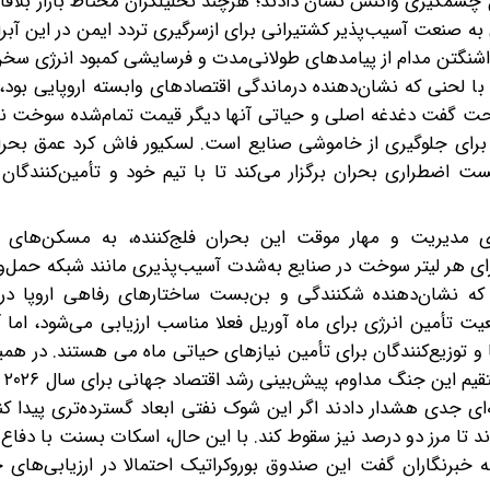
ل چشمگیری واکنش نشان دادند؛ هرچند تحلیلگران محتاط بازار بلاف
به صنعت آسیب‌پذیر کشتیرانی برای ازسرگیری تردد ایمن در این آبرا
اشنگتن مدام از پیامدهای طولانی‌مدت و فرسایشی کمبود انرژی سخن
 با لحنی که نشان‌دهنده درماندگی اقتصادهای وابسته اروپایی بود، 
ا صراحت گفت دغدغه اصلی و حیاتی آنها دیگر قیمت تمام‌شده سوخت 
 برای جلوگیری از خاموشی صنایع است. لسکیور فاش کرد عمق بحر
راری بحران برگزار می‌کند تا با تیم خود و تأمین‌کنندگان ا
ای مدیریت و مهار موقت این بحران فلج‌کننده، به مسکن‌های 
وبسیدی روی آورده و یارانه سنگین ۲۰سنتی برای هر لیتر سوخت در صنایع به‌شدت آسیب‌پذیری مانند شبک
که نشان‌دهنده شکنندگی و بن‌بست ساختارهای رفاهی اروپا در 
تأمین انرژی برای ماه آوریل فعلا مناسب ارزیابی می‌شود، اما آ
ها و توزیع‌کنندگان برای تأمین نیازهای حیاتی ماه می‌ هستند. در هم
اقتصاددا
ای جدی هشدار دادند اگر این شوک نفتی ابعاد گسترده‌تری پیدا ک
ند تا مرز دو درصد نیز سقوط کند. با این حال، اسکات بسنت با دفاع ا
به خبرنگاران گفت این صندوق بوروکراتیک احتمالا در ارزیابی‌های