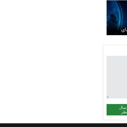
ای
اسیِ
سال
ظر