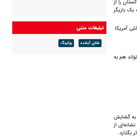
کستان را از
 یک بازیگر
تبلیغات متنی
ی آمریکا.
طلای آبشده
بوکینگ
واند هم به
م به گشایش
شانه‌ای از
 بگذارد.