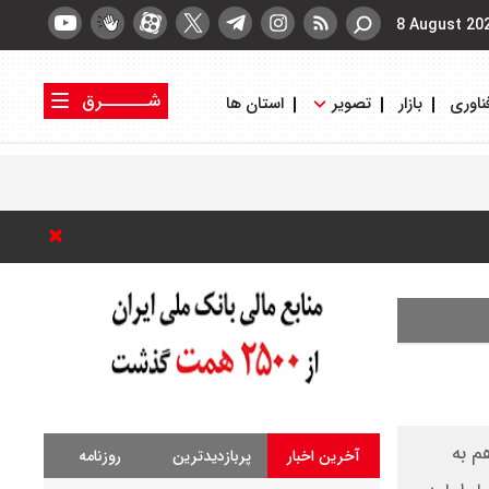
8 August 20
شــــــرق
ناوری
بازار
تصویر
استان ها
کتاب شرق
روزنامه شرق
م به
آخرین اخبار
پربازدیدترین
روزنامه