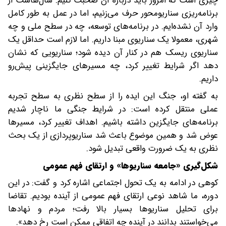
چیزی است که امروز باید درباره آن صحبت کنیم. سال‌هاست از
برنامه‌ریزی سناریومحور حرف می‌زنیم، اما در عمل به‌ طور کامل
وارد آن نشده‌ایم. در برنامه‌های توسعه، چه در سطح ملی و چه
شهری، معمولا یک سناریوی مبنا داریم. اما لازم است حداقل یک
سناریوی ریسک هم در کنار آن دیده شود؛ سناریویی که نشان
دهد اگر شرایط تغییر کرد، چه مسیرهای جایگزینی پیش‌رو
داریم.
به گفته او، جنگ این ایده را از سطح نظری به سطح تجربه
عملی منتقل کرده است: در شرایط جنگی ما ناچار شدیم
برنامه‌های جایگزین داشته باشیم. اهداف تغییر کرد، مسیرها
عوض شد و همین موضوع باعث شد سناریوپردازی از یک بحث
نظری به یک ضرورت واقعی تبدیل شود.
‌شکل‌گیری «جامعه سناریوها» و ارتقای فهم عمومی
کوهی در ادامه به یک تحول اجتماعی اشاره کرد و گفت: در این
دوره، ما شاهد نوعی ارتقای فهم عمومی از آینده بودیم. تقاضا
برای تحلیل سناریوها بسیار بالا رفت؛ مردم و نهادها
می‌خواستند بدانند در آینده چه اتفاقی ممکن است رخ دهد».