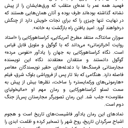
فهمید همه‌ عمر با عده‌ای متقلب که ورق‌هایشان را از پیش
نشانه گذاشته بوده‌اند طرف بوده و آنان همان‌هایی هستند که
در نهایت تنها چیزی را که برای نجات خویش دارد از چنگش
درخواهند آورد: امیدِ یافتنِ راه بازگشت به خانه».
سوزان سانتاگ، منتقد مطرح آمریکایی، کراسناهورکایی را «استاد
روایت آخرالزمانی» می‌داند که با گوگول و ملویل قابل قیاس
است. نگاه کراسناهورکایی به جهان را یادآور «نفوس مرده»
گوگول دانستند و منتقدان معتقدند نگاه این نویسنده
مجارستانی فرسنگ‌ها با دغدغه‌‌های حقیر نویسندگان معاصر
فاصله دارد. هنگامی که بلا تار پس از فروپاشی بلوک شرق، فیلم
«هارمونی‌های ورکمایستر» را ساخت، نظرها بیش از پیش به
سمت لسلو کراسناهورکایی و رمان مهم او «مالیخولیای
مقاومت» جلب شد. این رمان تصویرگر مجارستان پس‌از جنگ
دوم است.
نمادهای این رمان یادآور فاشیست‌های تاریخ است و هجوم
اشباح سرگردان تاریخ، روح شهر را تسخیر کرده و ظلمت ابدی را