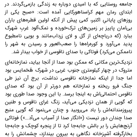
جامعه روستایی که با امیدی دوباره به زندگی بازمی‌گردند. در
ابتدای رمان مهم کراسناهورکایی آمده است: «صبح یکی از
روزهای پایانیِ اکتبر، کمی پیش از آنکه اولین قطره‌های باران
بی‌امان پاییز بر زمین‌های ترک‌خورده و نمک‌آلود غربِ شهرک
ببارد (که دریاچه‌ای از گل و لای زرداب‌مانند و بویی نامطبوع
پدید می‌آورد و کوره‌راه‌ها را صعب‌العبور و رسیدن به شهر را
ناممکن می‌کرد) فوتاکی با صدای ناقوسی از خواب بیدار شد.
نزدیک‌ترین مکانی که ممکن بود صدا از آنجا بیاید، نمازخانه‌ای
متروک در چهار کیلومتری جنوب‌ غربی در شهرک هُخمایس بود
اما جدا از اینکه نمازخانه ناقوسی نداشت، برج آن نیز طی
جنگ فرو ریخته و نمازخانه هم دورتر از آن بود که صدای
ناقوس احتمالی‌اش به اینجا برسد. با این وجود صدا طوری بود
که گویی از همان نزدیکی می‌آید، زنگ غرای ناقوس و طنین
پیروزمندانه‌اش را باد می‌روبید و چنان می‌نمود که گویی منبع
صدا چندان دور نیست («انگار صدا از آسیاب می‌آد...») فوتاکی
آرنج‌هایش را بر بالش جابه‌جا کرد تا از پنجره کوچک و جابه‌جا
بخارگرفته آشپزخانه نگاهی به بیرون بیندازد، چشمانش را به