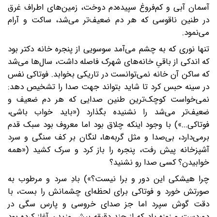
آسمان آبی و کم‌فروغ سپیده‌دم دوخت، زمین‌های اطراف غرق
در طنین ناقوسی که هر دم ضعیف‌تر می‌شد، ساکت و آرام
می‌نمود.
تنها نوری که به چشم می‌آمد سوسویی از پنجره خانه دکتر بود
که اندکی از باقیِ خانه‌های شهرک فاصله داشت، سال‌ها می‌شد
که ساکن آن خانه نمی‌توانست در تاریکی بخوابد. فوتاکی نفس
در سینه حبس کرد تا شاید بتواند جهت صدا را تشخیص دهد:
نمی‌خواست کوچک‌ترین طنین صدایی که هر دم ضعیف و
ضعیف‌تر می‌شد را نشنیده بگذارد («باید خواب باشی،
فوتاکی...») با وجود اینکه چلاق بود اما معروف بود سبک قدم
برمی‌دارد، بی‌صدا و مثل گربه‌ها، لنگان بر کف سنگی و سرد
آشپزخانه پیش رفت، پنجره را باز کرد و سرک کشید («همه
خوابیدن؟ کسی صدا رو نشنید؟
چرا هیشکی این دور و برا نیست؟») بادِ سرد و مرطوب به
صورتش خورد و فوتاکی برای لحظه‌ای چشمانش را بست، با
دقت گوش سپرد اما جز صدای خروسی و پارس سگی در
دوردست و زوزه باد که از چند دقیقه پیش وزیدن آغاز کرده بود