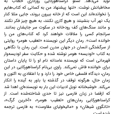
نوید می‌دهد. لسلو کراسناهورکایی روزگاری خطاب به
مخاطبانش نوشت: «تنها پیشنهاد من به کسانی که کتاب‌هایم
را نخوانده‌‌اند این است که از خانه بیرون بروند، جایی مثلا کنار
یک نهر آب بنشینند و هیچ کاری نکنند، به هیچ چیز فکر نکنند
و مانند سنگ‌‌های کف رودخانه در سکوت سر جایشان بمانند.
سرانجام کسی را ملاقات خواهند کرد که کتاب‌‌های من را
خوانده است». رمان دیگر این نویسنده «تعقیب هومر» روایتی
از سرگشتگی انسان در جهان مدرن است. این رمان با نگاهی
به کتاب «اودیسه» هومر نوشته شده و حکایت سفر اودیسه‌وار
قهرمانی است که نویسنده عامدانه نام او را تا پایان داستان
برای خواننده فاش نمی‌کند. راوی بی‌نام کراسناهورکایی در این
رمان، دیدگاه فلسفی خاص خود را دارد و با اعتقادی به اکنون و
زمان حال، هرگونه توقف در گذشته یا باور به آینده را انکار
می‌کند. خوشبختانه نوبل ادبیات این بار به نویسنده‌ای اهدا شد
که ازقضا در زبان فارسی نیز تا حدی شناخته‌شده است. از
کراسناهورکایی رمان‌های «تعقیب هومر»، «آخرین گرگ»،
«تانگوی شیطان» و «مالیخولیای مقاومت» به فارسی ترجمه
شده است.