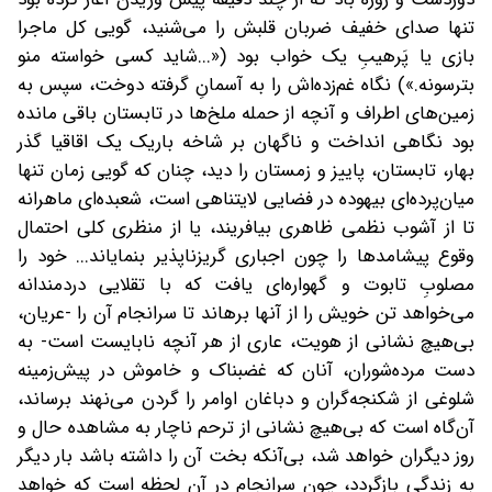
تنها صدای خفیف ضربان قلبش را می‌شنید، گویی کل ماجرا
بازی یا پَرهیبِ یک خواب بود («...شاید کسی خواسته منو
بترسونه.») نگاه غم‌زده‌اش را به آسمانِ گرفته دوخت، سپس به
زمین‌های اطراف و آنچه از حمله ملخ‌ها در تابستان باقی مانده
بود نگاهی انداخت و ناگهان بر شاخه باریک یک اقاقیا گذر
بهار، تابستان، پاییز و زمستان را دید، چنان که گویی زمان تنها
میان‌پرده‌ای بیهوده در فضایی لایتناهی است، شعبده‌ای ماهرانه
تا از آشوب نظمی ظاهری بیافریند، یا از منظری کلی احتمال
وقوع پیشامدها را چون اجباری گریزناپذیر بنمایاند... خود را
مصلوبِ تابوت و گهواره‌ای یافت که با تقلایی دردمندانه
می‌خواهد تن خویش را از آنها برهاند تا سرانجام آن را -عریان،
بی‌هیچ نشانی از هویت، عاری از هر آنچه نابایست است- به
دست مرده‌شوران، آنان که غضبناک و خاموش در پیش‌زمینه‌
شلوغی از شکنجه‌گران و دباغان اوامر را گردن می‌نهند برساند،
آن‌گاه است که بی‌هیچ نشانی از ترحم ناچار به مشاهده‌ حال و
روز دیگران خواهد شد، بی‌آنکه بخت آن را داشته باشد بار دیگر
به زندگی بازگردد، چون سرانجام در آن لحظه است که خواهد