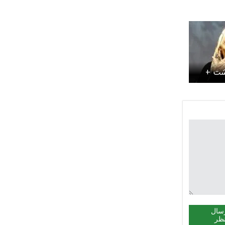
ذشت +
سال
ظر