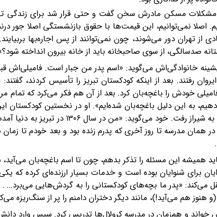
ه‌بان، درباره مشکلات مسکن مادرش سخن گفت و حتی قرار شد برای زندگی ت
م. اصلا نمی‌توانیم، این قیمت‌ها با حقوق بازنشستگی اصلا جور در‌نم
 از تهران دور می‌شوند، چون نمی‌توانند از پس اجاره‌بها بر‌بیایند.‌ 
تانه صد‌سالگی، از سوی صاحبخانه باید از خانه بیرون انداخته شود؟»
یشینه خانوادگی‌اش می‌گوید: «اسم پدر من جبار است. فامیلی‌اش قبل
وان رفتند.‌‌ بعد از اینکه کودکستان تبریز را تأسیس کردند، گفتند: ا
میلی خودش را باغچه‌بان کرد. بعد از آن هم فکر می‌کرد که تمام مرب
هیم، به‌ این‌ دلیل باغچه‌بان شده‌ایم». او در نخستین کودکستان ایر
اطفال»، چشم به جهان گشود و چند سال بعد همراه خانواده به شیراز رفت. خود می‌گوید: «من
و در همان مدرسه تا روز آخری که پدرم زنده بود و بعد خودم تا زمان
اید همیشه این مسئله را تذکر بدهم، چون تا اسم باغچه‌بان می‌آید، با
ن برای شنوایان بوده‌ است‌ و خدمات بسیار ارزنده‌ای کرده که یکی از
 می‌کند: «پدر ما بچه‌های کودکستانی را به گردش‌هایی می‌برد... . 
 هنوز هم می‌آید!)، مانند دیگر دختران دامنم را پر از سنگ‌ریزه می‌ک
س خواند و هم‌زمان در مدرسه کرولال‌ها تدریس کرد. سپس وارد دانش