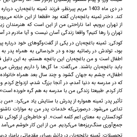
در دی ماه 1403 مریم پیرنظر، فرزند ثمینه باغچ
کند. دختر ثمینه باغچه‌بان گفته بود «قطعا از این خانه می‌روی
از تهران برویم، اما ناراحتی من از این است که هنرمندان زیادی
تهران را رها کنیم؟ واقعا زندگی آسان نیست و آیا مادرم در آس
کودکی: ثمینه باغچه‌بان در یکی از گفت‌وگوهای خود درباره پ
بود، تولدش در رضائیه بوده و در خردسالی به همراه پدر به ایر
اطفال است و من باغچه‌بان این باغچه هستم، به ‌این ‌دلیل فا
باید باغچه‌بان باشند. می‌گفت: ما گل‌ها را داریم پرورش می‌د
که در مدرسه به دنیا آمدم، در آنجا بزرگ شدم، ازدواج کردم 
کار کردم. طبیعتا زندگی من با مدرسه به هم گره خورده است».
تأثیر پدر: ثمینه همواره از پدرش با ستایش یاد می‌کرد: «من ب
تداعی می‌شود. در‌صورتی‌که خدمات پدر من به موازات ناشنوایا
کودکستان به معنای اعم کلمه است». او خاطره‌ای از کودکی نقل
جمع‌آوری سنگ‌ریزه‌ها می‌کردیم. من از این کار خوشم می‌آمد (و
تحصیلات: ثمینه باغچه‌بان در دانش‌سرای مقدماتی پامنار در