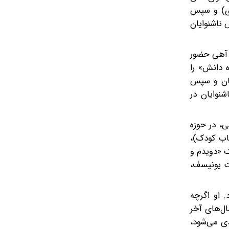
وود (میسوری) و سپس
ناسی ارشد آموزش و پرورش ناشنوایان
ی آهی حضور
اه دانش» را
بان و سپس
رابط ناشنوایان در
شی، در حوزه
تاب کودک)،
ک «دویدم و
تهیه شد. در سال ۱۳۷۷ نیز بنا به درخواست یونیسف،
. او اگرچه
ال‌های آخر
دی می‌شود،