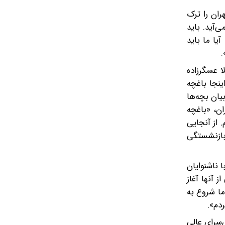
هران را ترک
ی‌آید. باید
آیا ما باید
.
ا عسگرزاده
ینجا باغچه
یان بچه‌ها
ان، «باغچه
 در سال ۱۳۰۶ در تبریز به دنیا آمدم. از آنجایی
 بازنشستگی
 ناشنوایان
 آنها آغاز
ما شروع به
ردم».
‌سرای عالی