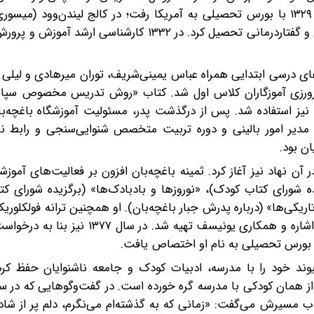
شد و در ۱۳۲۷ در رشته زبان انگلیسی فارغ‌التحصیل شد. در ۱۳۲۹ با بورس تحصیلی به آمریکا رفت؛ در کالج لیندن‌
دانشگاه کلمبیا (نیویورک) در رشته آموزش و پرورش ناشنوایان و گفتاردرمانی تحصیل کرد. در ۱۳۳۲ کارش
‌های درسی ابتدایی همراه عباس یمینی‌شریف، توران میرهادی و لیل
ارآموزی و کارورزی آموزگاران کلاس اول شد. کتاب «روش تدریس مخصوص سپ
یز استفاده شد. پس از درگذشت پدر، مسئولیت آموزشگاه باغچه‌
دیریت فنی جمعیت کرولال‌ها را بر‌ عهده گرفت. در ۱۳۴۵ مدیر امور بالینی و دوره تربیت متخصص شنوایی‌سنجی و 
را در آن نهاد نیز آغاز کرد. ثمینه باغچه‌بان افزون بر فعالیت‌های آموز
ه شورای کتاب کودک)، «نوروزها و بادبادک‌ها» (برگزیده شورای ک
کی‌ها» (درباره پدرش جبار باغچه‌بان). او همچنین ترانه فولکلوری
دویدم» را در قالب کتاب منتشر کرد و ویدئویی از آن با زبان اشاره و همکاری یونیسف 
یوند خود را با مدرسه، ادبیات کودک و جامعه ناشنوایان حفظ کرد
از همان کودکی با مدرسه گره خورده است. در گفت‌وگوهایی که در س
اب مسیرش می‌گفت: «زمانی‌ که به گذشته‌ام می‌نگرم، دلم پر از شا