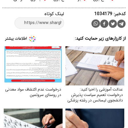
کدخبر: 1034179
لینک کوتاه
از کارزارهای زیر حمایت کنید:
عدالت آموزشی را احیا کنید:
درخواست عدم اکتشاف مواد معدنی
درخواست تعمیم سیاست پذیرش
در روستای سروتمین
دانشجوی لیسانس در رشته پزشکی
به تمام دانشگاه‌های علوم پزشکی
تیپ یک کشور