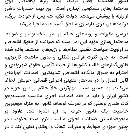
کشور همسایه یعنی ترکیه، بیمه زلزله (DASK) برای
ساختمان‌های مسکونی اجباری است. این بیمه خسارات ناشی
از زلزله را پوشش می‌دهد. دولت ترکیه هم پس از حوادث بزرگ،
برنامه‌هایی برای بازسازی مناطق آسیب‌دیده اجرا می‌کند.
بررسی مقررات و رویه‌های حاکم بر امر ساخت‌وساز و ضوابط
ساختمان‌سازی مؤید این امر است که صیانت از حقوق اشخاص
در اولویت سیاست تقنینی نظام‌ها و رژیم‌های مختلف واقع شده
است. به جای کثرت قوانین شکلی و بدون ماهیت کاربردی،
قانون‌گذارهای غالب کشورها از حیث تأمین حقوق شهروندی و
احترام به حقوق مالکانه اشخاص شدیدترین ضمانت اجراهای
قابل اعمال را در ساختار تقنینی-اجرائی-قضائی خویش لحاظ
می‌کنند. به همین سبب مهم‌ترین خلأ حاکم بر این حوزه در
کشور ایران را باید در فقد ضمانت اجرای مناسب جست‌وجو
کرد، همان وصفی که در تعریف اوصاف قانون به منزله مهم‌ترین
خاصیت یک قانون خوب به آن اشاره شد. علاوه بر
ملحوظ‌دانستن ضمانت اجرای مناسب لازم است حکومت در
چنین حوزه‌ای ضوابط و مقررات شفاف و روشنی تقنین کند تا در