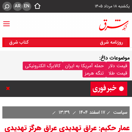
AR
EN
یکشنبه ۱۸ مرداد ۱۴۰۵
روزنامه شرق
کتاب شرق
موضوعات داغ:
کشورهای «توافق مکه» به حملات
قیمت دلار
حمله آمریکا به ایران
کالابرگ الکترونیکی
قیمت طلا
تنگه هرمز
یمن واکنش نشان می دهند؟
سیاست
۱۷ اسفند ۱۴۰۴
۱۳:۳۹
عمار حکیم: عراق تهدیدی عراق هرگز تهدیدی