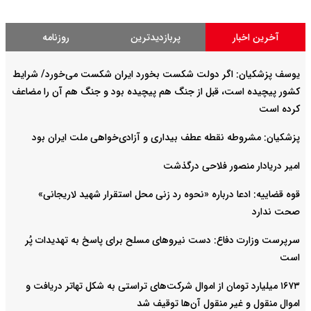
آخرین اخبار
پربازدیدترین
روزنامه
یوسف پزشکیان: اگر دولت شکست بخورد ایران شکست می‌خورد/ شرایط
کشور پیچیده است، قبل از جنگ هم پیچیده بود و جنگ هم آن را مضاعف‌
کرده است
پزشکیان: مشروطه نقطه عطف بیداری و آزادی‌خواهی ملت ایران بود
امیر دریادار منصور فلاحی درگذشت
قوه قضاییه: ادعا درباره «نحوه رد زنی محل استقرار شهید لاریجانی»
صحت ندارد
سرپرست وزارت دفاع: دست نیروهای مسلح برای پاسخ به تهدیدات پُر
است
۱۶۷۳ میلیارد تومان از اموال شرکت‌های تراستی به شکل تهاتر دریافت و
اموال منقول و غیر منقول آن‌ها توقیف شد