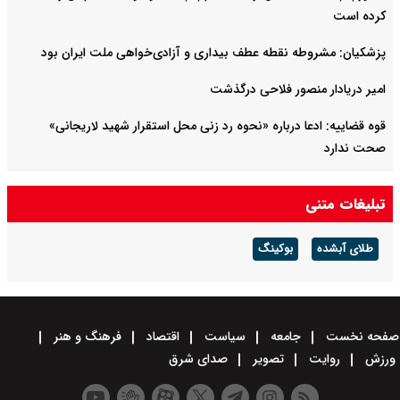
کرده است
پزشکیان: مشروطه نقطه عطف بیداری و آزادی‌خواهی ملت ایران بود
امیر دریادار منصور فلاحی درگذشت
قوه قضاییه: ادعا درباره «نحوه رد زنی محل استقرار شهید لاریجانی»
صحت ندارد
سرپرست وزارت دفاع: دست نیروهای مسلح برای پاسخ به تهدیدات پُر
تبلیغات متنی
است
طلای آبشده
بوکینگ
صفحه نخست
جامعه
سیاست
اقتصاد
فرهنگ و هنر
ورزش
روایت
تصویر
صدای شرق