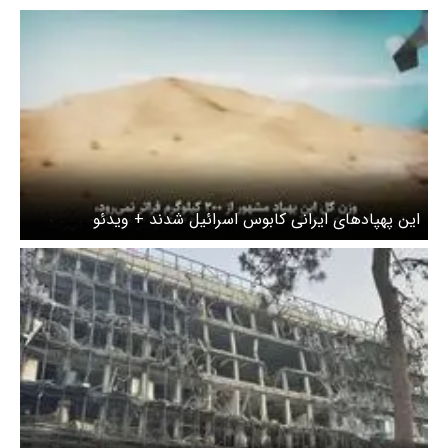
این پهپادهای ایرانی کابوس اسرائیل شدند + ویدئو