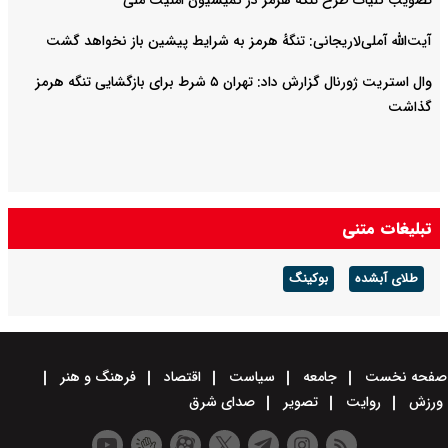
تصویب کلیات طرح تنگه هرمز در کمیسیون امنیت ملی
آیت‌الله آملی‌لاریجانی: تنگهٔ هرمز به شرایط پیشین باز نخواهد گشت
وال استریت ژورنال گزارش داد: تهران ۵ شرط برای بازگشایی تنگه هرمز
گذاشت
تبلیغات متنی
طلای آبشده
بوکینگ
صفحه نخست
جامعه
سیاست
اقتصاد
فرهنگ و هنر
ورزش
روایت
تصویر
صدای شرق