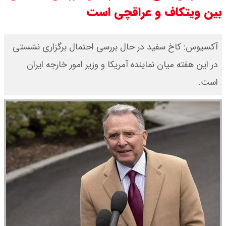
بین ویتکاف و عراقچی است
مرداد ۱۴۰۵ اعلام شد/ افزایش قیمت
طلا
آکسیوس: کاخ سفید در حال بررسی احتمال برگزاری نشستی
در این هفته میان نماینده آمریکا و وزیر امور خارجه ایران
قیمت طلا ۱۸ عیار امروز دوشنبه ۱۹
است.
مرداد ۱۴۰۵ اعلام شد/ طلا دوباره اوج
گرفت
چنگیز وثوقی در بیمارستان بستری
است + عکس و ویدئو