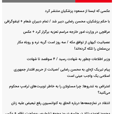
عکسی که ایسنا از مسعود پزشکیان منتشر کرد
با حکم پزشکیان، محسن رضایی دبیر شد / تمام دبیران شعام + اینفوگرافی
عراقچی در وزارت امور خارجه مراسم تعزیه برگزار کرد + عکس
عصبانیت کیهان از توافق مکه / سه روز است گربه نره و روباه مکار
بن‌سلمان را تلکه کرده‌اند!
وزیر اطلاعات چطور به شهادت رسید / ۴ سوقصد تا شهادت
پیام تبریک اژه‌ای به محسن رضایی /صیانت از حریم اقتدار جمهوری
اسلامی یک واجب عینی است
اعتراض به تندروها: چرا مسئولان را به خاطر توییت‌های ترامپ محکوم
می‌کنید؟
انتقاد در نمازجمعه‌ها درباره الحاق به کنوانسیون رفع تبعیض علیه زنان
محمود احمدی‌نژاد در جلسه دیروز مجمع تشخیص مصلحت نظام + عکس