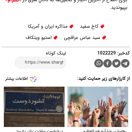
بپیوندید.
کاخ سفید
مذاکره ایران و آمریکا
سید عباس عراقچی
استیو ویتکاف
کدخبر: 1022229
لینک کوتاه
از کارزارهای زیر حمایت کنید:
رهاسازی حق‌آبه هورالعظیم
درخواست ساخت بنای یادبود