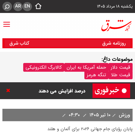
AR
EN
یکشنبه ۱۸ مرداد ۱۴۰۵
روزنامه شرق
کتاب شرق
موضوعات داغ:
بنزین برای دولت چقدر تمام می شود؟
قیمت دلار
حمله آمریکا به ایران
کالابرگ الکترونیکی
قیمت طلا
تنگه هرمز
یک ادعا: برخی مالکان اجاره بها را ۶۰
درصد افزایش می دهند
رهبر انقلاب با مسعود پزشکیان دیدار
ورزش
۱۰ تیر ۱۴۰۵
۰۴:۳۰
کرد / درباره مشکلات کشور و تعامل
پایان رؤیای جام جهانی ۲۰۲۶ برای آلمان و هلند
اقتصادی با طرفهای خارجی گفتگو شد