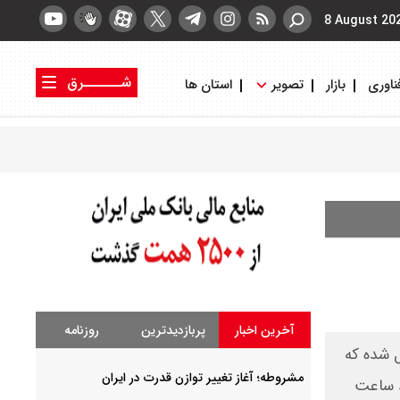
8 August 20
شــــــرق
ناوری
بازار
تصویر
استان ها
کتاب شرق
روزنامه شرق
آخرین اخبار
پربازدیدترین
روزنامه
یل شده که
مشروطه؛ آغاز تغییر توازن قدرت در ایران
د ساعت