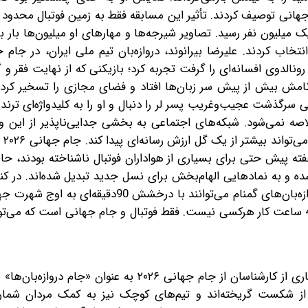
جهانی توصیف کردند. تأثیر این مسابقه فقط به زمین فوتبال محدود 
از حدود ۵۰ هزار نفر به بیش از یک میلیون نفر رسید. تصاویر شیرجه‌ها و مهارهای او میلیون‌ها 
لدوی افسانه‌ای را گرفت تجربه کرد؛ بازیکنی که از نهایت فقر و گ
 نامش بیش از پیش سر زبان‌ها افتاد و فضای مجازی را تسخیر کرد.
نی سرگذشت عجیب‌وغریب پسر لر را دنبال و او را به کلیدواژه‌ای ترن
دند. فوتبال امروز دیگر فقط در ۹۰ دقیقه خلاصه نمی‌شود. شبکه‌های اجتماعی به بخشی جدایی‌ناپذیر از
شده‌اند 
فته پیش حتی برای بسیاری از هواداران فوتبال ناشناخته بودند، حالا
شده و به نمادهایی الهام‌بخش برای نسل جدید تبدیل شده‌اند. در 
دروازه‌بان‌ها درون زمین حالا این تئوری به وجود آمده که دروازه‌بان‌های گمنام می‌توانند با در
از دنبال‌کننده 50 هزار نفری به 15 میلیون رسیدن طی فقط 48 ساعت کار هر‌کسی نیست. فقط فوتبال و جام جهانی است 
اهمیت نقش دروازه‌بان‌ها در این دوره به حدی بوده که بسیاری از کارشناسان از جام جهانی ۲۰۲۶ به عنو
 از شکست گریخته‌اند و تیم‌های کوچک نیز به کمک مردان شما