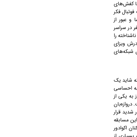
با کفش‌های
فوتبال فکر
و عبور از
ر در سراسر
اشناخته را
ادرش ویزای
‌ شبکه‌های
شته شاید یک
به احساسی
 به یکی از
دروازه‌بان
 شدید قرار
ین مسابقه
نان اکوادور
 بسیاری از