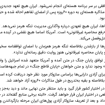
افقی بر سر برنامه هسته‌ای انجام نمی‌شود. ایران هیچ تعهد جدیدی
چارچوب برنامه صلح‌آمیز دست‌نخورده باقی می‌ماند. هرگونه مذاکره هسته‌ای به دوره ۶۰روزه پس از امضای تف
ود.
ها، ایران هیچ تعهدی درباره واگذاری مدیریت تنگه هرمز نمی‌دهد. 
«رفع محاصره غیرقانونی» است. آمریکا اساسا هیچ نقشی در آینده م
ل‌وفصل می‌کند.
ها از بازشدن بلافاصله تنگه هرمز هم‌زمان با امضای توافقنامه سخن
و پایان محاصره غیرقانونی هنوز روایت دقیق رسانه‌ای ندارد».
 توافق پایان جنگ در متن آمده و آمریکا متعهد شده اسرائیل را وادا
س» وجود ندارد و متن خواهان «پایان قاطع جنگ» در تمام جبهه‌هاست
 برای آزادی دارایی‌ها براساس سازوکار مورد نظر خود دریافت کرده ا
یه به‌تدریج در طول مذاکرات ۶۰روزه آزاد خواهد شد.
اختیار کشور قرار گیرد و باید منتظر متن نهایی ماند و دید به‌جز پو
قعی در اختیار ایران قرار خواهد گرفت. «البته برخی منابع گفته‌اند د
داد و بعد از تعریف سازوکار آزادی پول‌های ایران مرحله بازگرداند