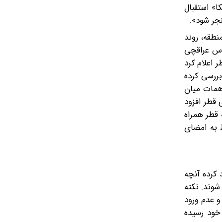
ا» استقبال
نجر شود».
نطقه، روند
باس عراقچی
 اعلام کرد
بررسی کرده
اهمات میان
 قطر افزود
 قطر همراه
ط به امضای
ه هفت تأکید کرده آنچه
شوند. نکته
و عدم ورود
خود رسیده