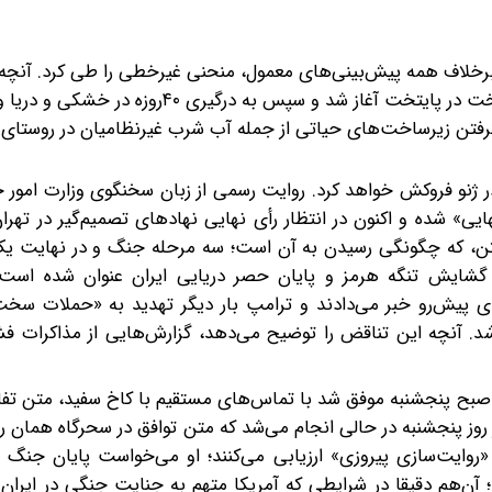
برخلاف همه پیش‌بینی‌های معمول، منحنی غیرخطی را طی کرد. آنچه
جنگ محدود ۱۲‌روزه با ترورهای گسترده و تمرکز بر حملات سخت در پایتخت آغاز شد و سپس به درگیری
رگرفتن زیرساخت‌های حیاتی از جمله آب شرب غیرنظامیان در روستای 
ر ژنو فروکش خواهد کرد. روایت رسمی از زبان سخنگوی وزارت امور خ
ایی» شده و اکنون در انتظار رأی نهایی نهادهای تصمیم‌گیر در تهرا
ود متن، که چگونگی رسیدن به آن است؛ سه مرحله جنگ و در نهایت 
 و گشایش تنگه هرمز و پایان حصر دریایی ایران عنوان شده است. 
ای پیش‌رو خبر می‌دادند و ترامپ بار دیگر تهدید به «حملات سخت
 راند، خبر توافق و آتش‌بس ۶۰روزه منتشر شد. آنچه این تناقض را توضیح می‌دهد، گزارش‌هایی از مذا
صبح پنجشنبه موفق شد با تماس‌های مستقیم با کاخ سفید، متن تفا
روز پنجشنبه در حالی انجام می‌شد که متن توافق در سحرگاه همان رو
ی «روایت‌سازی پیروزی» ارزیابی می‌کنند؛ او می‌خواست پایان جنگ ر
ن‌هم دقیقا در شرایطی که آمریکا متهم به جنایت جنگی در ایران 