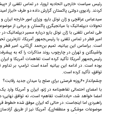
رئیس سیاست خارجی اتحادیه اروپا، در تماس تلفنی از «پیشر
کردند. رادیوی دولتی پاکستان گزارش داده دو طرف «ابراز امید
سیدعباس عراقچی و ژان نوئل بارو، وزرای امور خارجه ایران
تحولات دیپلماتیک با میانجیگری پاکستان و برخی از موضوعات
طی تماس تلفنی با ژان نوئل بارو درباره مسیر دیپلماتیک در
امیر قطر در تماس تلفنی با رئیس‌جمهور آمریکا، تازه‌ترین 
است. براساس این بیانیه، تمیم بن‌حمد آل‌ثانی، امیر قطر و
واشینگتن و تهران در چارچوب روند مذاکرات را که به پیشرف
رئیس‌جمهور آمریکا تأکید کرده است تفاهمات آمریکا و ایرا
بوده است.‌ در ادامه این بیانیه آمده است ترامپ بر تداوم 
توافق، تأکید کرده است.
چشم‌انداز ۶۰روزه؛ فرصتی برای صلح یا میدان جدید رقابت؟
امضا خواهد شد، «یادداشت تفاهم» است، نه توافق نهایی؛ در
راهبردی اما اینجاست: در حالی که ایران موفق شده خطوط قرمز
موضوعات موشکی و منطقه‌ای)، آمریکا نیز از طریق آزادساز