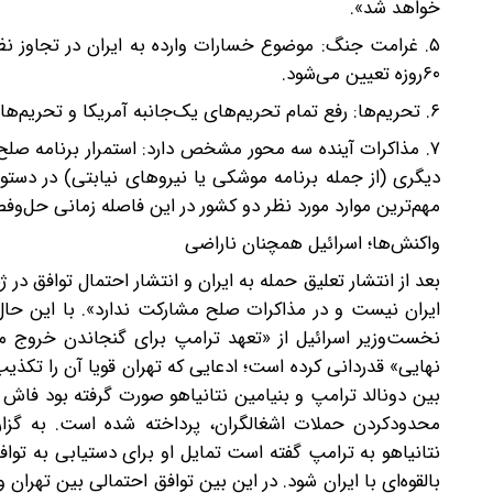
خواهد شد».
۵. غرامت جنگ: موضوع خسارات وارده به ایران در تجاوز نظا
۶۰‌روزه تعیین می‌شود.
۶. تحریم‌ها: رفع تمام تحریم‌های یک‌جانبه آمریکا و تحریم‌های بین‌المللی، یکی از سه موضوع مذاکرات ۶۰‌روزه خواهد بود.
۷. مذاکرات آینده سه محور مشخص دارد: استمرار برنامه صلح
مهم‌ترین موارد مورد نظر دو کشور در این فاصله زمانی حل‌وف
واکنش‌ها؛ اسرائیل همچنان ناراضی
بعد از انتشار تعلیق حمله به ایران و انتشار احتمال توافق در ژ
ایران نیست و در مذاکرات صلح مشارکت ندارد». با این حال،
نخست‌وزیر اسرائیل از «تعهد ترامپ برای گنجاندن خروج م
نهایی» قدردانی کرده است؛ ادعایی که تهران قویا آن را تکذیب
بین دونالد ترامپ و بنیامین نتانیاهو صورت گرفته بود فاش کر
محدودکردن حملات اشغالگران، پرداخته شده است. به گزارش
نتانیاهو به ترامپ گفته است تمایل او برای دستیابی به توافق
بالقوه‌ای با ایران شود. در این بین توافق احتمالی بین تهران 