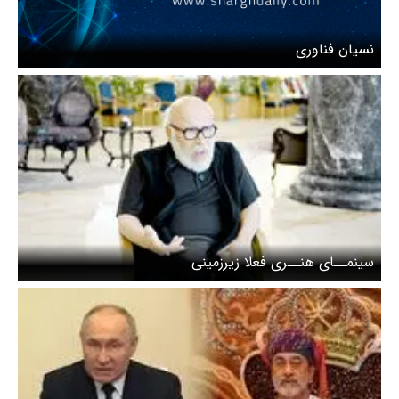
نسیان فناوری
سینمــای هنــری فعلا زیرزمینی