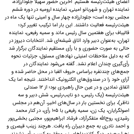
اعضای هیئت‌رئیسه هستیم. آخرین حضور سهیلا جلودارزاده،
نماینده تهران و شهربانو امینی، نماینده ارومیه در دوره ششم
مجلس بوده است؛ جلودارزاده چهار سال و امینی تنها یک ماه در
هیئت‌رئیسه فعالیت داشتند. این بار اما ترکیب تغییر کرد؛
قالیباف برای هفتمین سال رئیس ماند و سمیه رفیعی، نماینده
تهران، به‌عنوان دبیر وارد اتاق شیشه‌ای شد. انتخابات دیروز در
حالی به صورت حضوری و با رأی مستقیم نمایندگان برگزار شد
که به دلیل ملاحظات امنیتی نهادهای مسئول، جزئیات نحوه
رأی‌گیری چندان اعلام نشد. گفته می‌شود نمایندگان در
جمع‌های چندنفره بر‌اساس حروف الفبا در محل حاضر شده و
آرای خود را در صندوق‌های الکترونیک انداختند. نتیجه اما یک
اتفاق نمادین و در عین حال راهبردی بود؛ از ۱۲ صندلی
هیئت‌رئیسه (یک رئیس، دو نایب‌رئیس، شش دبیر و سه
ناظر)، برای نخستین بار در سال‌های اخیر، آن‌هم در مجلس
اصولگرایان، یک زن، ‌سمیه رفیعی با ۱۰۵ رأی، در کنار محمد
رشیدی، روح‌الله متفکرآزاد، فرشاد ابراهیم‌پور، مجتبی بخشی‌پور
و احمد نادری به جمع دبیران راه یافت. هرچند زینب قیصری و
زهرا سعیدی دیگر کاندیداهای زن موفق به کسب رأی نشدند،