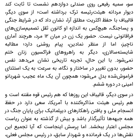
سو، سمیه رفیعی روی صندلی دوازدهم نشست تا ثابت کند
دیوار مردانه هیئت‌رئیسه ترک برداشته است؛ از سوی دیگر،
قالیباف با حفظ اکثریت مطلق آرا، نشان داد که در شرایط جنگی
و پساجنگ، هیچ‌کس به اندازه او کانون ثقل تصمیم‌سازی‌های
فراقانونی نیست. حضور یک زن در میان ۱۲ مرد، هرچند آماری
ناچیز، اما از منظر نمادین، پیام روشنی دارد؛ مطالبه
شایسته‌سالاری، دیگر به راهروهای فراکسیون زنان ختم
نمی‌شود. با این حال، تجربه تاریخی نشان می‌دهد نفس
حضور، بدون تغییر در ساختار و نگاه، به سرعت به یک استثنای
فراموش‌شده بدل می‌شود؛ همچون آن یک ماه عجیب شهربانو
امینی در دوره ششم.
در سوی دیگر، قالیباف این روزها که هم رئیس قوه مقننه است و
هم رئیس هیئت مذاکره‌کننده با آمریکا، سعی دارد در حفظ
انسجام ملی و یافتن راهکارهای دیپلماتیک برای پایان جنگ در
همه جبهه‌ها تأثیرگذار باشد و بیش از گذشته به عنوان ریاست
مجلس اعتبار ببخشد. اما پرسش اینجاست که آیا تجمیع این
نقش‌ها در یک فرمانده و شهردار سابق، در رئیس مجلس فعلی،