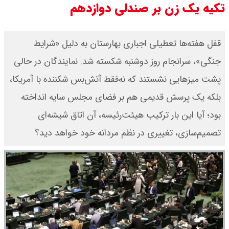
تکیه یک زن بر صندلی دوازدهم
قیمت محصولات ایران خودرو امروز
قفل هفته‌ها تعطیلی اجباری بهارستان به دلیل «شرایط
شنبه ۱۷ مرداد ۱۴۰۵ / قیمت دنا چند ؟
جنگی»، سرانجام روز دوشنبه شکسته شد. نمایندگان در حالی
+ جدول
پشت میزهایی ‌نشستند که نه‌فقط آتش‌بس شکننده با آمریکا،
ثبت نام سایپا از امروز ۱۷ مرداد ۱۴۰۵
بلکه یک پرسش قدیمی هم بر فضای مجلس سایه انداخته
بود؛ آیا این بار ترکیب هیئت‌رئیسه، آن اتاق شیشه‌ای
آغاز شد / خرید کوییک با پیش
تصمیم‌سازی، تغییری در نظم مردانه خود خواهد دید؟
پرداخت ۵۰۰ میلیون تومان + لینک
شاخص بورس امروز شنبه ۱۷ مرداد
۱۴۰۵ / شاخص افزایشی شد + تحلیل