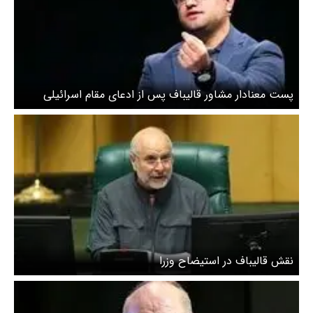
پست معنادار مشاور قالیباف پس از ادعای مقام اسرائیلی
درباره احتمال از سرگیری جنگ +‌ عکس
نقش قالیباف در استیضاح وزرا