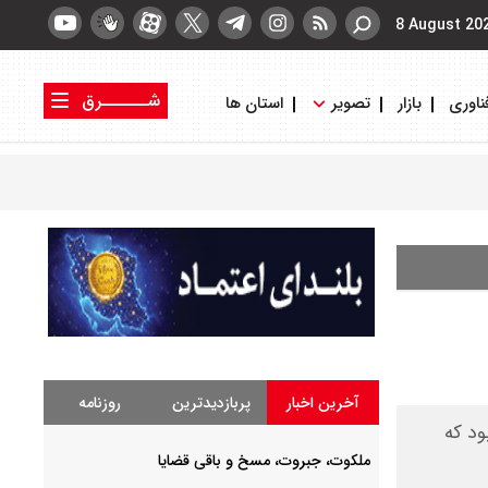
8 August 20
شــــــرق
ناوری
بازار
تصویر
استان ها
کتاب شرق
روزنامه شرق
آخرین اخبار
پربازدیدترین
روزنامه
ود که
ملکوت، جبروت، مسخ و باقی قضایا