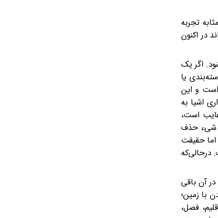
ثابه تجربه
د در اکنون
ود. اگر یک
ته‌بندی یا
 است و این
ی اشیا‌ به
غایب است،
ن شیء حذف
 اما حقیقت
 درحالی‌که
در آن باقی
 با زمین؛
لیم، فصل،