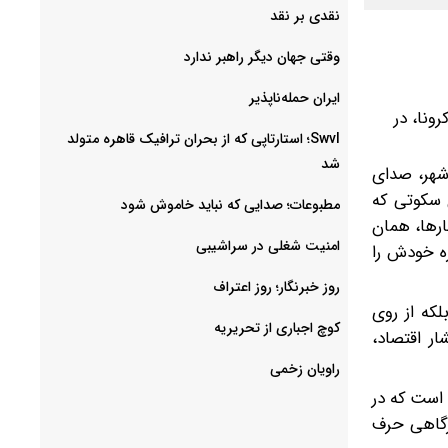
نقدی بر نقد
وقتی جهان دیگر راهبر ندارد
ایران حمله‌ناپذیر
رونا، در
Swvl؛ استارتاپی که از بحران ترافیک قاهره متولد
شد
 شهر، صدای
ی سکوتی که
مطبوعات؛ صدایی که نباید خاموش شود
ارها، همان
امنیت شغلی در سراشیبی
اره خودش را
روز خبرنگار؛ روز اعتراف
، بلکه از روی
کوچ اجباری از تحریریه
ار اقتصاد،
راویان زخمی
 است که در
صرگاهی حرف