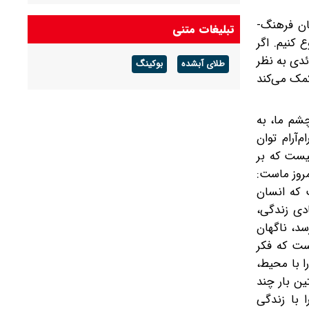
ان فرهنگ-
تبلیغات متنی
ع کنیم. اگر
ئدی به نظر
طلای آبشده
بوکینگ
کمک می‌کند
چشم ما، به
‌آرام توان
نیست که بر
مروز ماست:
ت که انسان
دی زندگی،
سد، ناگهان
ست که فکر
ا با محیط،
ن‌ بار چند
ا با زندگی