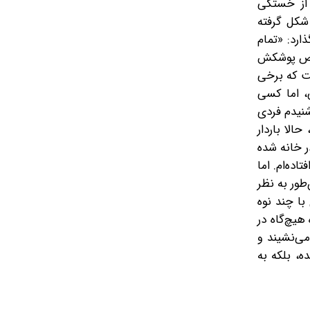
ن» در امور خانه نقش کمتری دارند. مثلا شیدا، مادر دو پسر دو و 9ساله، از خستگی
 شکل گرفته
ارد: «تمام
ویض پوشکش
ست که برخی
، اما کسی
شنیدم فردی
الا باردار
ر خانه شده
اده‌ام. اما
ور به‌ نظر
با چند نوه
هیچ‌گاه در
ی‌نشیند و
، بلکه به‌