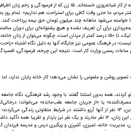
«آنها زنان خانه‌داری‌ هستند که از کار شبانه‌روزی خسته‌اند. ۱۵ زن که از فرسودگی و زخم زبا
یشتر مردم، ما حتی وقت کافی برای استراحت هم نداریم». تمام روز ب
 آنها خواسته می‌شود ماهانه چند میلیون تومان حق بیمه پرداخت کنند.
ه‌پردازی برای آن تعریف نشده و هیچ پشتوانه‌ای برای دوران سالمن
ندارد. حتی وقتی مستمری زنان به‌ دلیل همین حذف سیستماتیک، تا ۱۵۰ درصد کمتر از مردان است، چگونه می‌توان از زنان 
یست؛ در فرهنگ عمومی نیز جایگاه آنها به‌ دلیل نگاه اشتباه «راحت‌
ابر ساعات رسمی وزارت کار است. نتیجه این چرخه، فرسودگی، افسرد
تصویر روشن و ملموس را نشان می‌دهد؛ کار خانه پایان ندارد، اما
 ۶۰ساله که با «شرق» گفت‌وگو کردند، همه بدون استثنا گفتند با وجود رشد فرهنگی، نگاه جامع
ف‌کننده» یا «از جریان جامعه عقب‌مانده» می‌خواند؛ درحالی‌که 
روزانه‌شان گاه از یک شغل رسمی نیز بیشتر است. با وجود این، ۱۳ نفر از آنها آرزو داشتند ‌در شرایط متفاوتی زندگی
امکان ادامه‌ تحصیل یا اشتغال را از آنها نگرفته باشد. در میان این زنان، ۱۲ نفر مادرند و یک نفر نیز باردار و تقریبا 
دان، مدیریت خانه، تمیزی، آشپزی و پیگیری درس و مدرسه فرزندان کام