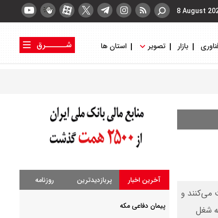
8 August 20
شــــــرق
ناوری
بازار
تصویر
استان ها
کتاب شرق
روزنامه شرق
آخرین اخبار
پربازدیدترین
روزنامه
خود روایت می‌کنند و
پیمان دفاعی مکه
که شغل