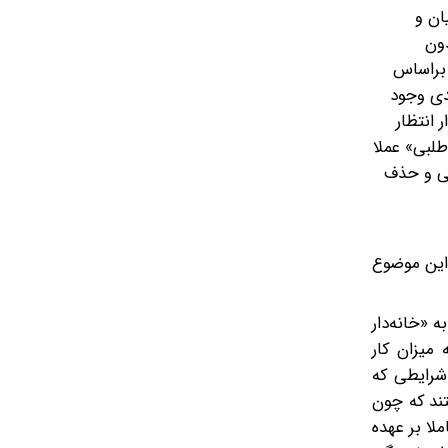
ن اطرافیان و
دون
 براساس
دی وجود
خانه‌دار انتظار
طلبی» عملا
گی و حذف
 این موضوع
ه به «خانه‌دار
میزان کار
 می‌کردند؛ شرایطی که
همه تأکید داشتند که چون
لا بر عهده