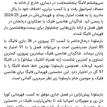
سی‌وششم لالیگا پنجشنبه‌شب در دیداری خارج از خانه به
مصاف اسپانیول رفت و با کسب برتری، اختلاف خود با رئال
مادرید را به هفت امتیاز رساند و قهرمانی‌اش در فصل 25-2024
را رسمی کرد. شاگردان هانسی فلیک با عملکردی درخشان در
طول فصل و ارائه بازی‌هایی چشم‌نواز برای بیست‌وهشتمین بار
قهرمان لالیگا شدند.
بارسلونا در‌حال‌حاضر با کسب 27 پیروزی در 36 بازی لالیگا، با
85 امتیاز صدرنشین است و می‌تواند فصل را با 91 امتیاز به
پایان برساند. شاگردان هانسی فلیک بیشترین پیروزی، کمترین
تساوی و کمترین شکست (به همراه اتلتیک بیلبائو) را در لالیگا
تجربه کرده‌اند. همچنین بارسلونا بهترین خط حمله لالیگا را با
97 گل در اختیار دارد. این نخستین قهرمانی لالیگا برای هانسی
فلیک و سومین جام بارسلونا زیر نظر سرمربی آلمانی است.
بارسلونا پیش‌از‌این در فصل جاری موفق به کسب قهرمانی کوپا
دل ری و سوپرکاپ اسپانیا شد تا به‌این‌ترتیب فلیک در نخستین
سال حضورش روی نیمکت آبی‌اناری‌ها صاحب سه‌گانه داخلی