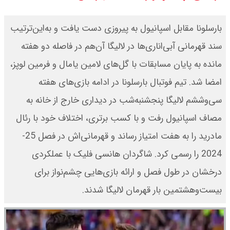
قیمت محصولات ایران خودرو امروز
بارسلونا مقابل اسپانیول به پیروزی دست یافت و به‌این‌ترتیب
شنبه ۱۷ مرداد ۱۴۰۵ / قیمت دنا چند ؟
سند قهرمانی آبی‌اناری‌ها در لالیگا آن‌هم در فاصله دو هفته
مانده به پایان مسابقات با گل‌های لامین یامال و فرمین لوپز،
+ جدول
امضا شد. تیم فوتبال بارسلونا در ادامه بازی‌های هفته
ثبت نام سایپا از امروز ۱۷ مرداد ۱۴۰۵
سی‌وششم لالیگا پنجشنبه‌شب در دیداری خارج از خانه به
آغاز شد / خرید کوییک با پیش
مصاف اسپانیول رفت و با کسب برتری، اختلاف خود با رئال
مادرید را به هفت امتیاز رساند و قهرمانی‌اش در فصل 25-
پرداخت ۵۰۰ میلیون تومان + لینک
2024 را رسمی کرد. شاگردان هانسی فلیک با عملکردی
شاخص بورس امروز شنبه ۱۷ مرداد
درخشان در طول فصل و ارائه بازی‌هایی چشم‌نواز برای
۱۴۰۵ / شاخص افزایشی شد + تحلیل
بیست‌وهشتمین بار قهرمان لالیگا شدند.