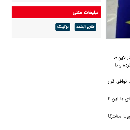
آلمانی ها خواستار استعفای مرتس شدند
تبلیغات متنی
طلای آبشده
بوکینگ
ر لاین»،
ت کرده و با
توافق قرار
طبق این بیانیه «شی جین‌پینگ»، رئیس جمهور چین قرار است در جریان سفر کاستا و فون در لاین به کشورش دیدارهای جداگانه‌ای با این ۲
شورای دولتی چین و این ۲ رهبر اتحادیه اروپا مشترکا