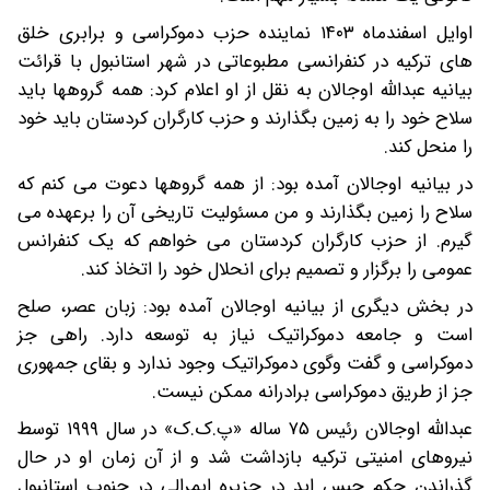
اوایل اسفندماه ۱۴۰۳ نماینده حزب دموکراسی و برابری خلق
های ترکیه در کنفرانسی مطبوعاتی در شهر استانبول با قرائت
بیانیه عبدالله اوجالان به نقل از او اعلام کرد: همه گروهها باید
سلاح خود را به زمین بگذارند و حزب کارگران کردستان باید خود
را منحل کند.
در بیانیه اوجالان آمده بود: از همه گروهها دعوت می کنم که
سلاح را زمین بگذارند و من مسئولیت تاریخی آن را برعهده می
گیرم. از حزب کارگران کردستان می خواهم که یک کنفرانس
عمومی را برگزار و تصمیم برای انحلال خود را اتخاذ کند.
در بخش دیگری از بیانیه اوجالان آمده بود: زبان عصر، صلح
است و جامعه دموکراتیک نیاز به توسعه دارد. راهی جز
دموکراسی و گفت وگوی دموکراتیک وجود ندارد و بقای جمهوری
جز از طریق دموکراسی برادرانه ممکن نیست.
عبدالله اوجالان رئیس ۷۵ ساله «پ.ک.ک» در سال ۱۹۹۹ توسط
نیروهای امنیتی ترکیه بازداشت شد و از آن زمان او در حال
گذراندن حکم حبس ابد در جزیره‌ ایمرالی در جنوب استانبول