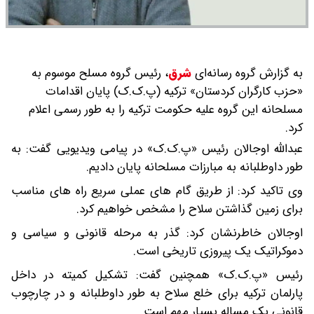
به گزارش گروه رسانه‌ای
شرق
،
رئیس گروه مسلح موسوم به
«حزب کارگران کردستان» ترکیه (پ.ک.ک) پایان اقدامات
مسلحانه این گروه علیه حکومت ترکیه را به طور رسمی اعلام
کرد.
عبدالله اوجالان رئیس «پ.ک.ک» در پیامی ویدیویی گفت: به
طور داوطلبانه به مبارزات مسلحانه پایان دادیم.
وی تاکید کرد: از طریق گام های عملی سریع راه های مناسب
برای زمین گذاشتن سلاح را مشخص خواهیم کرد.
اوجالان خاطرنشان کرد: گذر به مرحله قانونی و سیاسی و
دموکراتیک یک پیروزی تاریخی است.
رئیس «پ.ک.ک» همچنین گفت: تشکیل کمیته در داخل
پارلمان ترکیه برای خلع سلاح به طور داوطلبانه و در چارچوب
قانونی یک مساله بسیار مهم است.