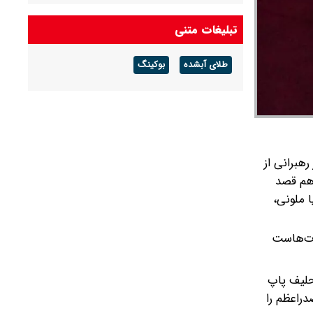
تبلیغات متنی
طلای آبشده
بوکینگ
هبرانی از
هم قصد
 ملونی،
دت‌هاست
حلیف پاپ
دراعظم را