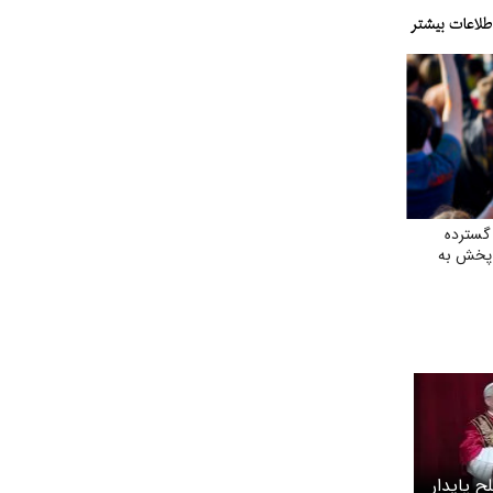
گسترده
 پخش به
 پایدار