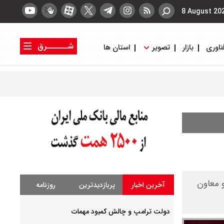
8 August 20
شــــــرق
ناوری
بازار
تصویر
استان ها
کتاب شرق
روزنامه شرق
و معاون
آخرین اخبار
پربازدیدترین
روزنامه
دولت ترامپ و چالش کمبود مهمات