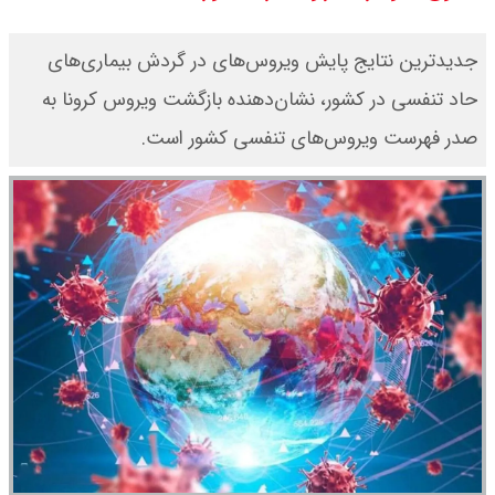
بنزین برای دولت چقدر تمام می شود؟
جدیدترین نتایج پایش ویروس‌های در گردش بیماری‌های
یک ادعا: برخی مالکان اجاره بها را ۶۰
حاد تنفسی در کشور، نشان‌دهنده بازگشت ویروس کرونا به
صدر فهرست ویروس‌‌های تنفسی کشور است.
درصد افزایش می دهند
رهبر انقلاب با مسعود پزشکیان دیدار
کرد / درباره مشکلات کشور و تعامل
اقتصادی با طرفهای خارجی گفتگو شد