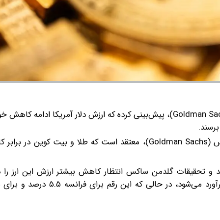
مدیر ارشد گلدمن ساکس (Goldman Sachs)، پیش‌بینی کرده که ارزش دلار آمریکا ادامه 
رسند.
آشوک وارادان (Ashok Varadhan)، مدیر ارشد گلدمن ساکس (Goldman Sachs)، معتقد است که طلا و بیت 
اند و تحقیقات گلدمن ساکس انتظار کاهش بیشتر ارزش این ارز را 