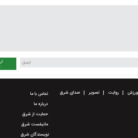
ار
ن
رزش
روایت
تصویر
صدای شرق
تماس با ما
درباره ما
حمایت از شرق
مانیفست شرق
نویسندگان شرق