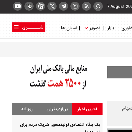
7 August 20
شــــــرق
ناوری
بازار
تصویر
استان ها
کتاب شرق
روزنامه شرق
ل سهام
آخرین اخبار
پربازدیدترین
روزنامه
یک بنگاه اقتصادی تولیدمحور، شریک مردم برای
توسعه ملی