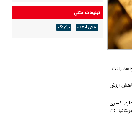
شرکت گاز مازندران هشدار داد: برای زمستان آماده
تبلیغات متنی
شوید
طلای آبشده
بوکینگ
آخرین قیمت دلار و یورو و سایر ارزها امروز جمعه ۱۶
مردادماه ۱۴۰۵
کاهش خواهد یافت
کوین در برابر کاهش ارزش
دارد. کسری
بودجه آمریکا امسال حدود ۶ درصد تولید ناخالص داخلی برآورد می‌شود، در حالی که این رقم برای فرانسه ۵.۵ درصد و برای بریتانیا ۳.۶