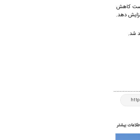
 است کاهش
زایش دهد.
د شد.