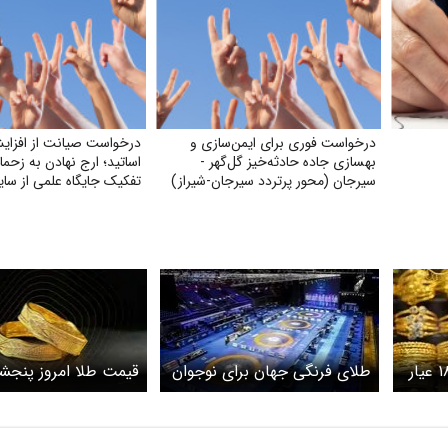
درخواست فوری برای ایمن‌سازی و
درخواست صیانت از افزا
بهسازی جاده حادثه‌خیز گل‌گهر -
اساتید؛ ارج نهادن به زحما
سیرجان (محور پرتردد سیرجان-شیراز)
تفکیک جایگاه علمی از سای
جدیدترین قیمت طلای ۱۸ عیار
طلای فرنگی جهان برای نوجوان
به ۹ مرداد
ایرانی / امیر سام محمدی طلا
عودی
گرفت
و طلا ۲۴ عیار چن
+ جدول