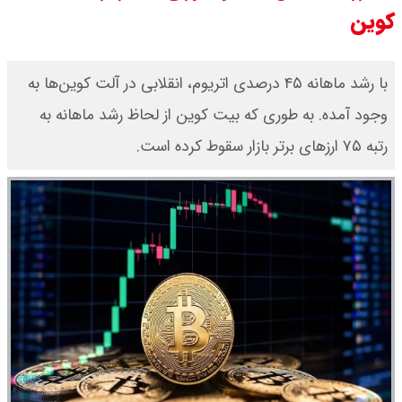
کوین
سی ان ان گزارش داد : ترامپ ۲ سنگر
سنتی جمهوری‌خواهان را از دست می
با رشد ماهانه ۴۵ درصدی اتریوم، انقلابی در آلت کوین‌ها به
وجود آمده. به طوری که بیت کوین از لحاظ رشد ماهانه به
دهد؟
رتبه ۷۵ ارزهای برتر بازار سقوط کرده است.
بنزین برای دولت چقدر تمام می شود؟
یک ادعا: برخی مالکان اجاره بها را ۶۰
درصد افزایش می دهند