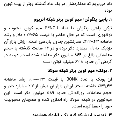
نام می‌بریم که عملکردشان در یک ماه گذشته بهتر از بیت کوین
بوده.
۱. پاجی پنگوئن؛ میم کوین برتر شبکه اتریوم
توکن پاجی پنگوئن با نماد PENGU میم کوین محبوب و
نوظهوری است که در حال حاضر با قیمت ۰.۰۳۰۶۵ دلار و رشد
ماهانه ۲۳۰.۴۳٪، صدرنشین جدول بازدهی است. ارزش بازار آن
نزدیک به ۱.۹ میلیارد دلار بوده و در ۲۴ ساعت گذشته با حجم
معاملاتی بالغ بر ۸۶۴ میلیون دلار معامله شده است. عرضه در
گردش آن حدود ۶۲.۸ میلیارد توکن است.
۲. بونک؛ میم کوین برتر شبکه سولانا
ارز بونک با نماد BONK با قیمت ۰.۰۰۰۰۳۳، رشد ماهانه
۱۳۹.۴۳٪ داشته است. ارزش بازار آن بیش از ۲.۷ میلیارد دلار و
حجم معاملات روزانه‌اش حدود ۵۸۹ میلیون دلار است. این
میم‌کوین در شبکه سولانا راه اندازی شده و همچنان محبوبیت
خود را حفظ کرده است.
۳. تزوس؛ ارز شبکه لایه یکی قرارداد هوشمند