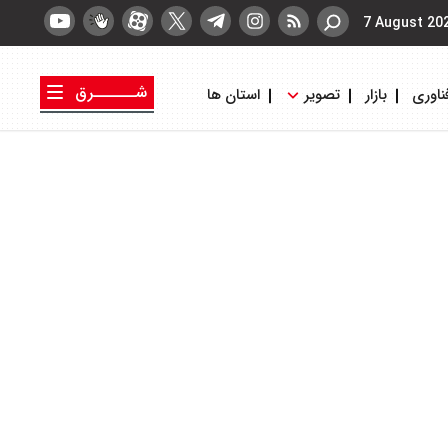
7 August 20
شــــــرق
ناوری
بازار
تصویر
استان ها
کتاب شرق
روزنامه شرق