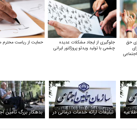
ای حق
جلوگیری از ایجاد مشکلات عدیده
حمایت از ریاست محترم ص
ای
چشمی با تولید ویدئو پروژکتور ایرانی
اجتماعی
طلاعیه
تبلیغات ارائه خدمات درمانی در
بدهکار بزرگ تامین اج
 از
منزل با بیمه درمانی کلاهبرداری
کیست ؟ چرا افزایش 
است
بازنشستگان اجرایی ن