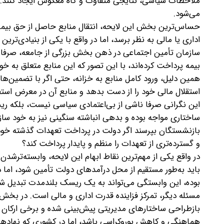
ملاحظات سیاسی، نتایجی متفاوت و گاه معکوس ایجاد کنند. نگ
می‌شود.
حساس‌ترین بخش این لایحه، انتقال منابع حاصل از حق بیمه 
اداری یا مالی به نظر برسد، اما در واقع با یکی از بنیادی‌تر
سازمان تأمین اجتماعی در ذهن بخش بزرگی از جامعه، صرفا ی
بیمه پرداخت کرده‌اند، با این تصور که این منابع‌ متعلق به 
همین دلیل، ورود کامل منابع به خزانه، حتی اگر با تضمین‌ها
استقلال مالی خود را از دست بدهد و منابع آن در معرض استف
این نگرانی صرفا ناشی از بی‌اعتمادی سیاسی نیست، بلکه ریش
ساختاری مواجه بوده و بدهی انباشته سنگینی نیز به خود ساز
بازنشستگان بپرسند‌ اگر دولت در پرداخت تعهدات گذشته خود 
و گسترده‌تری از تعهدات را منظم و پایدار پرداخت ‌کند؟
در واقع‌ یکی از مهم‌ترین نقاط ابهام این لایحه، وابسته‌تر
باید به‌طور مستقیم‌ از محل درآمدهای دولت تأمین شود، اما د
بوده، این وابستگی می‌تواند به یک ریسک بلندمدت تبدیل شو
مسئله دیگر، تمرکز فزاینده قدرت اداری و مالی است. در بخش‌ها
بازطراحی ساختارهای مدیریتی پیش‌بینی شده و برخی ارکان ن
هماهنگی و کاهش بوروکراسی باشد، اما در کشوری که نهادها