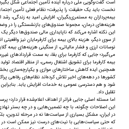
است گفت‌وگویی ملی درباره آینده تأمین اجتماعی شکل بگیرد،
نخست باید یک حقیقت را پذیرفت؛ نظام فعلی تأمین اجتماع
بیمه‌پردازان به مستمری‌بگیران، افزایش امید به زندگی، رشد 
هزینه‌های درمان، مجموعا صندوق‌های بازنشستگی را در وضعیتی 
این نکته اشاره می‌کند که ناپایداری مالی صندوق‌ها دیگر 
از سوی دیگر، هزینه بالای بیمه برای کارفرمایان نیز واقعیتی ان
نوسانات ارزی و فشار مالیاتی، از سنگینی هزینه‌های بیمه گلا
می‌گیرد؛ جایی که کارفرما برای بقا، به سمت قراردادهای غی
بیمه کارفرما برای تشویق اشتغال رسمی، از منظر اقتصاد تولید و 
همچنین ایده کاهش ساختارهای موازی و یکپارچه‌سازی بخشی
کشورها در دهه‌های اخیر تلاش کرده‌اند نظام‌های رفاهی پراک
شود و هم دسترسی عمومی به خدمات افزایش یابد. بنابراین نم
تقلیل داد.
اما مسئله اصلی‌ جایی فراتر از اهداف اعلام‌شده قرار دارد
این اصلاحات چگونه، با چه تضمین‌هایی و در چه بستر نهادی
در ایران، مشکل بسیاری از سیاست‌ها نه در مرحله تدوین، بل
که حتی سیاست‌هایی با نیت‌های درست نیز ممکن است در عم