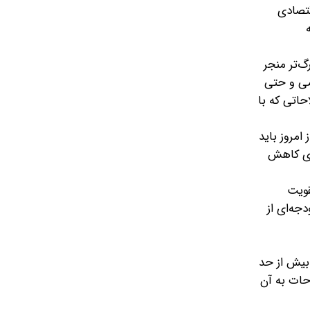
قتصادی
گ‌تر منجر
می و حتی
حاتی که با
امروز باید
ازی کاهش
قویت
جه‌ای از
بیش از حد
حات به آن