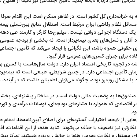
رانی اصلی درباره لایحه جدید تأمین اجتماعی نیز دقیقا از همین نق
به خزانه‌داری کل کشور است. در ظاهر ممکن است این اقدام صرفا 
ین مسائل نظام رفاهی ایران مرتبط است: استقلال منابع بین‌نسلی بیمه
ک دستگاه اجرائی دولتی نیست. میلیون‌ها کارگر و کارمند طی دهه
خود آنان و نسل‌های بعدی بیمه‌پرداز است، نه بخشی از بودجه عمومی
ی حقوقی همراه باشد، این نگرانی را ایجاد می‌کند که تأمین اجتماعی
اده برای جبران کسری‌های عمومی قرار گیرد.
ه در تجربه تاریخی اقتصاد ایران دارد. دولت سال‌هاست با کسری ب
مان تأمین اجتماعی دارد. در چنین شرایطی، طبیعی است که بیمه‌پردا
با مشکل روبه‌رو بوده، چگونه می‌توان اطمینان داشت که در آینده،
‌شدن صندوق‌ها به وضعیت مالی دولت است. در ساختار پیشنهادی، بخشی
ر اقتصادی که همواره با فشارهای بودجه‌ای، نوسانات درآمدی و تورم 
د.
یی از لایحه، اختیارات گسترده‌ای برای اصلاح آیین‌نامه‌ها، ادغام ص
ظارتی نیز تضعیف یا حذف می‌شوند. شاید هدف از این اقدامات، اف
ی مستقل و نظارت عمومی هنوز با چالش روبه‌رو هستند، تمرکز بیش