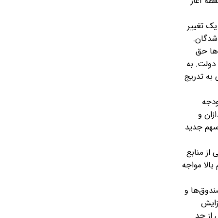
طه آغاز
یک تغییر
‌شدگان.
‌ها حق
 دولت. به
 به تدریج
ودجه
زان و
 سهم جدید
 از منابع
بالا مواجه
ندوق‌ها و
زایش
 از حد