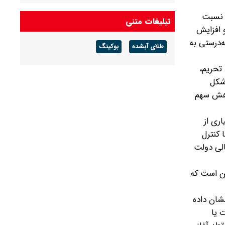
 نسبت
تبلیغات متنی
 افزایش
ه‌درستی به
طلای آبشده
بوکینگ
 تحریم،
 شکل
کاهش سهم
ری از
 کنترل
الی دولت
ین است که
شان داده
 یا