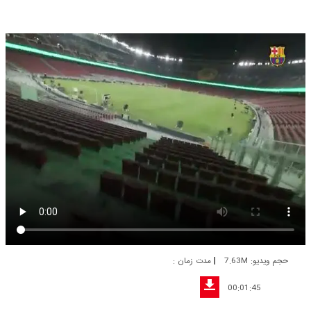
|
حجم ویدیو: 7.63M
مدت زمان :
00:01:45