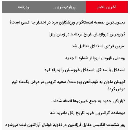
آخرین اخبار
پربازدیدترین
روزنامه
محبوب‌ترین صفحه اینستاگرام ورزشکاران مرد در اختیار چه کسی است؟
گران‌ترین دروازه‌بان تاریخ بریتانیا در زمین ولز!
تمرین فردای استقلال تعطیل شد
رونمایی قهرمان اروپا از شماره ۱۱ جدید
استقلال با سه گل، استقلال خوزستان را بدرقه کرد
کاپیتان ملوان به ذوب‌آهن پیوست/ سعید کریمی در عرض یک‌ماه تیم
عوض کرد!
۲بازیکن جدید به جمع خیبری‌ها اضافه شدند
دیومانده گرانترین خرید تاریخ رئال مادرید شد
روز شکست انگلیس مقابل آرژانتین در تقویم فوتبال آرژانتین ثبت می‌شود