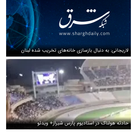
لاریجانی: به دنبال بازسازی خانه‌های تخریب شده لبنان
هستیم + ویدئو
حادثه هولناک در استادیوم پارس شیراز+ ویدئو