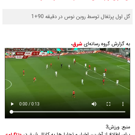
قیمت محصولات ایران خودرو امروز
گل اول پرتغال توسط روبن نوس در دقیقه 90+1
شنبه ۱۷ مرداد ۱۴۰۵ / قیمت دنا چند ؟
+ جدول
به گزارش گروه رسانه‌ای
شرق
،
ثبت نام سایپا از امروز ۱۷ مرداد ۱۴۰۵
آغاز شد / خرید کوییک با پیش
پرداخت ۵۰۰ میلیون تومان + لینک
شاخص بورس امروز شنبه ۱۷ مرداد
۱۴۰۵ / شاخص افزایشی شد + تحلیل
منبع:
ورزش3
برای اطلاع از آخرین اخبار و تحلیل‌ها به کانال شرق در
«تلگرام»