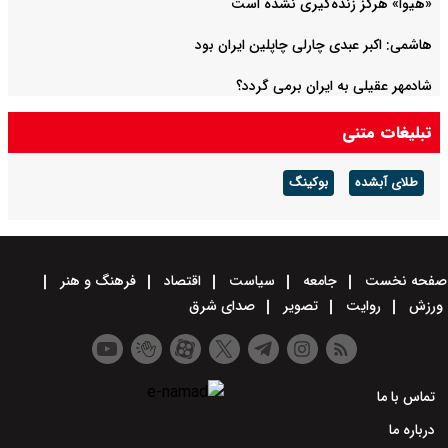
«هیوا» هرگز زنده‌گیری نشده است
هاشمی: اکبر عبدی چارلی چاپلین ایران بود
شادمهر عقیلی به ایران برمی گردد؟
تبلیغات متنی
طلای آبشده
بوکینگ
صفحه نخست
جامعه
سیاست
اقتصاد
فرهنگ و هنر
ورزش
روایت
تصویر
صدای شرق
تماس با ما
درباره ما