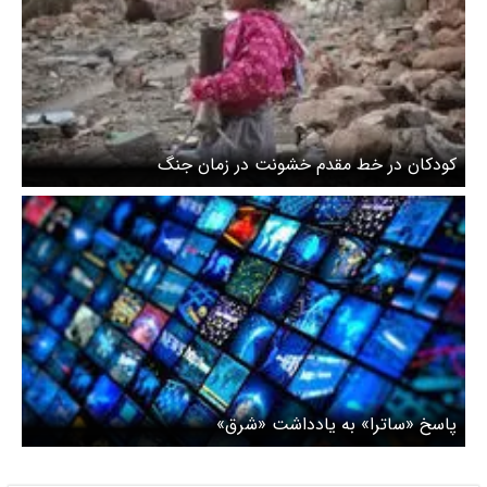
کودکان در خط مقدم خشونت در زمان جنگ
پاسخ «ساترا» به یادداشت «شرق»